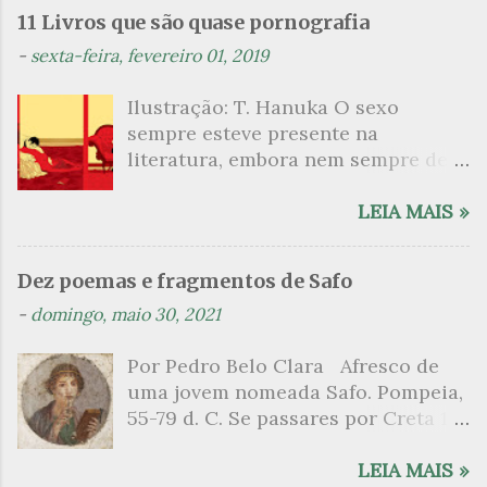
n
11 Livros que são quase pornografia
t
-
sexta-feira, fevereiro 01, 2019
á
Ilustração: T. Hanuka O sexo
r
sempre esteve presente na
i
literatura, embora nem sempre de
o
maneira explícita. Há escritores
s
que mergulharam em sua própria
LEIA MAIS »
sexualidade como se a arte pudesse
ser campo para um exercício
Dez poemas e fragmentos de Safo
psicanalítico e findaram por revelar
-
domingo, maio 30, 2021
a partir dessa intimidade o lado
mais escuro sobre. Esta lista
Por Pedro Belo Clara Afresco de
apresenta um conjunto de livros
uma jovem nomeada Safo. Pompeia,
nos quais os escritores se
55-79 d. C. Se passares por Creta 1
desnudam, livros que dispensam o
vem ao templo sagrado, onde mais
pudor para narrar cenas de elevado
grato é o pomar de macieiras e do
LEIA MAIS »
tom. Christine Angot, até o presente