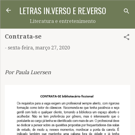
LETRAS IN.VERSO E RE.VERSO
Pular para o conteúdo principal
Literatura e entretenimento
Contrata-se
-
sexta-feira, março 27, 2020
Por Paula Luersen