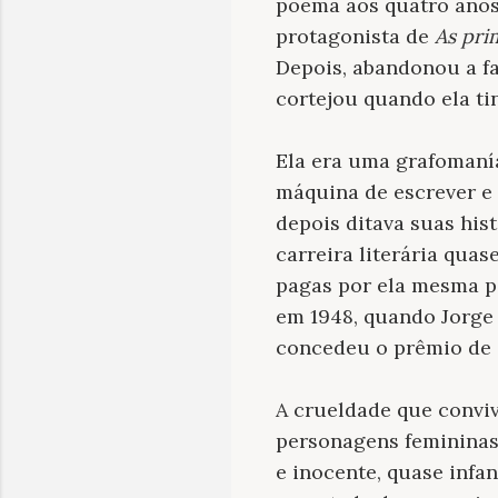
poema aos quatro anos.
protagonista de
As pri
Depois, abandonou a f
cortejou quando ela ti
Ela era uma grafomanía
máquina de escrever e 
depois ditava suas his
carreira literária qua
pagas por ela mesma po
em 1948, quando Jorge 
concedeu o prêmio de e
A crueldade que conviv
personagens femininas
e inocente, quase infa