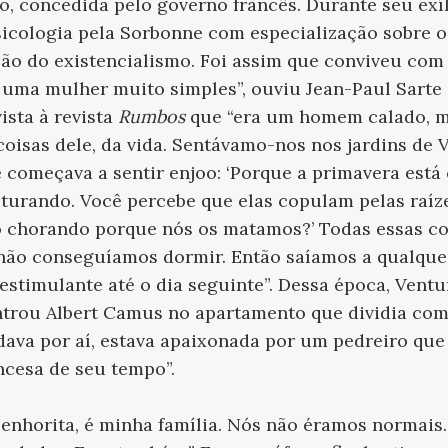
o, concedida pelo governo francês. Durante seu exíl
icologia pela Sorbonne com especialização sobre o
ão do existencialismo. Foi assim que conviveu com
a uma mulher muito simples”, ouviu Jean-Paul Sart
sta à revista
Rumbos
que “era um homem calado, m
coisas dele, da vida. Sentávamo-nos nos jardins de V
e começava a sentir enjoo: ‘Porque a primavera está
sturando. Você percebe que elas copulam pelas raí
ão chorando porque nós os matamos?’ Todas essas co
 não conseguíamos dormir. Então saíamos a qualque
stimulante até o dia seguinte”. Dessa época, Vent
trou Albert Camus no apartamento que dividia com
dava por aí, estava apaixonada por um pedreiro que 
ncesa de seu tempo”.
] senhorita, é minha família. Nós não éramos normais