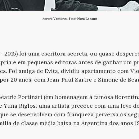
Aurora Venturini. Foto: Nora Lezano
 - 2015) foi uma escritora secreta, ou quase desper
ópria e em pequenas editoras antes de ganhar um p
es. Foi amiga de Evita, dividiu apartamento com Vi
por 20 anos, com Jean-Paul Sartre e Simone de Beau
atriz Portinari (em homenagem à famosa florentina
de Yuna Riglos, uma artista precoce com uma leve d
que se desenvolvem com franqueza perversa os seg
ília de classe média baixa na Argentina dos anos 