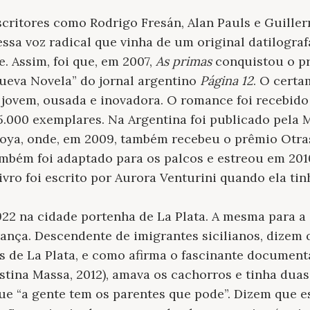
scritores como Rodrigo Fresán, Alan Pauls e Guill
essa voz radical que vinha de um original datilogr
. Assim, foi que, em 2007,
As primas
conquistou o pr
ueva Novela” do jornal argentino
Página 12
. O certa
a jovem, ousada e inovadora. O romance foi recebid
5.000 exemplares. Na Argentina foi publicado pela 
roya, onde, em 2009, também recebeu o prêmio Otra
mbém foi adaptado para os palcos e estreou em 201
ivro foi escrito por Aurora Venturini quando ela tin
22 na cidade portenha de La Plata. A mesma para a
rança. Descendente de imigrantes sicilianos, dizem 
es de La Plata, e como afirma o fascinante documen
tina Massa, 2012), amava os cachorros e tinha duas
ue “a gente tem os parentes que pode”. Dizem que 