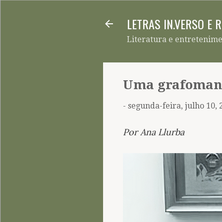
LETRAS IN.VERSO E 
Literatura e entretenim
Uma grafomaní
-
segunda-feira, julho 10, 
Por Ana Llurba