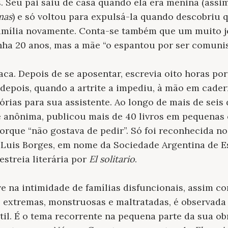
 Seu pai saiu de casa quando ela era menina (assi
mas
) e só voltou para expulsá-la quando descobriu 
amília novamente. Conta-se também que um muito j
nha 20 anos, mas a mãe “o espantou por ser comunis
ca. Depois de se aposentar, escrevia oito horas por
depois, quando a artrite a impediu, à mão em cader
tórias para sua assistente. Ao longo de mais de sei
se anônima, publicou mais de 40 livros em pequenas
rque “não gostava de pedir”. Só foi reconhecida no 
Luis Borges, em nome da Sociedade Argentina de Es
streia literária por
El solitario
.
e na intimidade de famílias disfuncionais, assim c
 extremas, monstruosas e maltratadas, é observad
ntil. É o tema recorrente na pequena parte da sua o