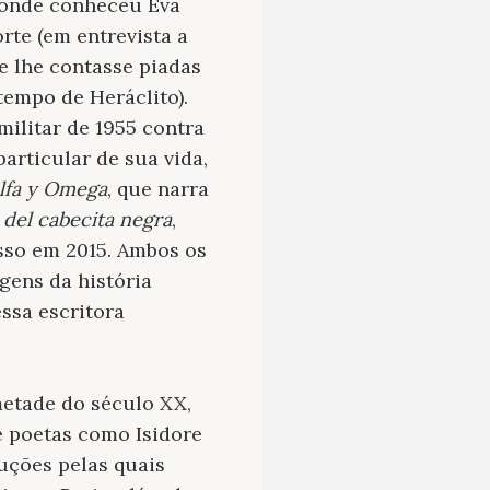
, onde conheceu Eva
rte (em entrevista a
ue lhe contasse piadas
tempo de Heráclito).
militar de 1955 contra
articular de sua vida,
Alfa y Omega
, que narra
del cabecita negra
,
sso em 2015. Ambos os
gens da história
ssa escritora
metade do século XX,
re poetas como Isidore
uções pelas quais