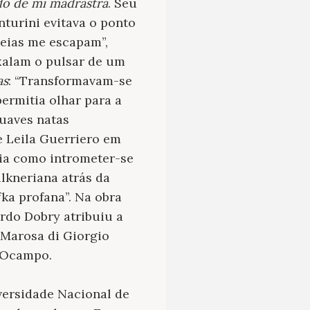
do de mi madrastra
. Seu
nturini evitava o ponto
deias me escapam”,
exalam o pulsar de um
as
: “Transformavam-se
ermitia olhar para a
uaves natas
e Leila Guerriero em
sia como intrometer-se
lkneriana atrás da
ka profana”. Na obra
rdo Dobry atribuiu a
Marosa di Giorgio
a Ocampo.
versidade Nacional de