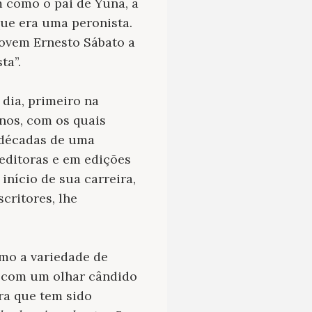
m como o pai de Yuna, a
que era uma peronista.
ovem Ernesto Sábato a
ta”.
 dia, primeiro na
nos, com os quais
s décadas de uma
 editoras e em edições
início de sua carreira,
critores, lhe
omo a variedade de
a com um olhar cândido
bra que tem sido