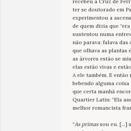
recebeu a Cruz de Ferr
ter se doutorado em Ps
experimentou a ascens
de quem dizia que “er
sustentou numa entrevi
não parava: falava das 
que olhava as plantas 
as árvores estão se mi
elas estão vivas e est
A ele também. E então
bebendo alguma coisa e
que certa manhã encon
Quartier Latin: “Ela an
melhor romancista fra
“
As
primas
sou eu. [...