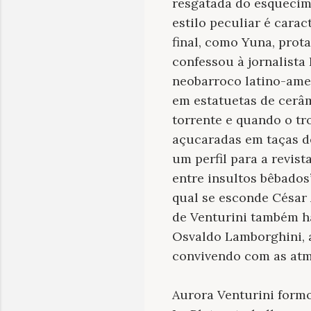
resgatada do esqueci
estilo peculiar é cara
final, como Yuna, prot
confessou à jornalista
neobarroco latino-ame
em estatuetas de cerâm
torrente e quando o t
açucaradas em taças de
um perfil para a revist
entre insultos bêbados
qual se esconde César 
de Venturini também ha
Osvaldo Lamborghini, 
convivendo com as atmo
Aurora Venturini formo