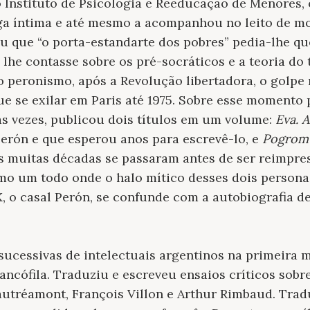
o Instituto de Psicologia e Reeducação de Menores
ga íntima e até mesmo a acompanhou no leito de mo
tou que “o porta-estandarte dos pobres” pedia-lhe q
lhe contasse sobre os pré-socráticos e a teoria do 
ao peronismo, após a Revolução libertadora, o golpe 
e se exilar em Paris até 1975. Sobre esse momento p
as vezes, publicou dois títulos em um volume:
Eva. 
erón e que esperou anos para escrevê-lo, e
Pogrom 
s muitas décadas se passaram antes de ser reimpre
mo um todo onde o halo mítico desses dois persona
, o casal Perón, se confunde com a autobiografia de
ucessivas de intelectuais argentinos na primeira 
rancófila. Traduziu e escreveu ensaios críticos sob
utréamont, François Villon e Arthur Rimbaud. Trad