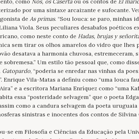
mento, como
Nós, os Caserta
ou os contos de
El mari
cterizado por uma sintaxe arcaizante e sufocante. Ve
agonista de
As
primas
. “Sou louca: se paro, minhas i
 Liliana Viola. Seus peculiares desabafos poéticos 
ricano, como neste conto de
Hadas, brujas y señorit
ica sem tirar os olhos amarelos do vidro que lhes p
rovão desatava a harmonia chuvosa, estremeceram, s
 sobremesa.” Um estilo tão pessoal que, como diss
a
Gatopardo
, “poderia se enredar nas vinhas da poe
”. Enrique Vila-Matas a definiu como “uma louca fau
Aira” e a escritora Mariana Enríquez como “uma Kaf
bita essa “posteridade selvagem” que o poeta Edga
assim como a candura selvagem da poeta uruguaia 
sferas sinistras e inocentes dos contos de Silvin
u-se em Filosofia e Ciências da Educação pela Uni