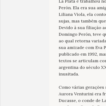
La Plata e trabalhou n
Perón. Ela era sua ami
Liliana Viola, ela con
sujas, mas também que 
Devido à sua filiação 
Domingo Perón, teve qu
ao qual retorna variad
sua amizade com Eva P
publicado em 1992, ma
textos se articulam co
argentina do século XX
inusitada.
Como várias gerações s
Aurora Venturini era f
Ducasse, o conde de La