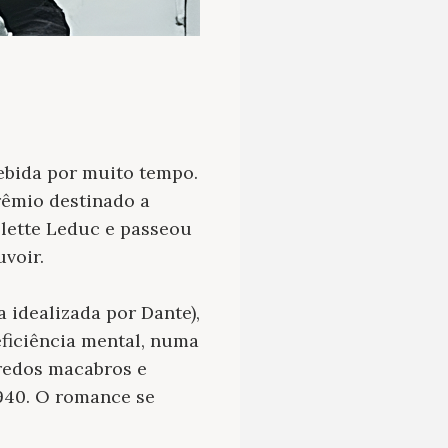
cebida por muito tempo.
rêmio destinado a
olette Leduc e passeou
voir.
 idealizada por Dante),
eficiência mental, numa
redos macabros e
1940. O romance se