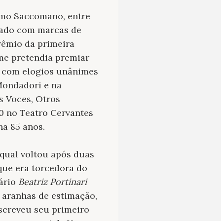
ermo Saccomano, entre
afado com marcas de
êmio da primeira
me pretendia premiar
o com elogios unânimes
Mondadori e na
s Voces, Otros
0 no Teatro Cervantes
ha 85 anos.
 qual voltou após duas
que era torcedora do
tário
Beatriz Portinari
 aranhas de estimação,
escreveu seu primeiro