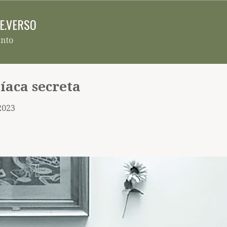
Pular para o conteúdo principal
RE.VERSO
ento
aca secreta
2023