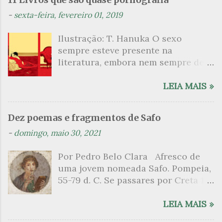
t
-
sexta-feira, fevereiro 01, 2019
á
Ilustração: T. Hanuka O sexo
r
sempre esteve presente na
i
literatura, embora nem sempre de
o
maneira explícita. Há escritores
s
que mergulharam em sua própria
LEIA MAIS »
sexualidade como se a arte pudesse
ser campo para um exercício
Dez poemas e fragmentos de Safo
psicanalítico e findaram por revelar
-
domingo, maio 30, 2021
a partir dessa intimidade o lado
mais escuro sobre. Esta lista
Por Pedro Belo Clara Afresco de
apresenta um conjunto de livros
uma jovem nomeada Safo. Pompeia,
nos quais os escritores se
55-79 d. C. Se passares por Creta 1
desnudam, livros que dispensam o
vem ao templo sagrado, onde mais
pudor para narrar cenas de elevado
grato é o pomar de macieiras e do
LEIA MAIS »
tom. Christine Angot, até o presente
altar sobe um perfume de incenso.
uma romancista francesa quase