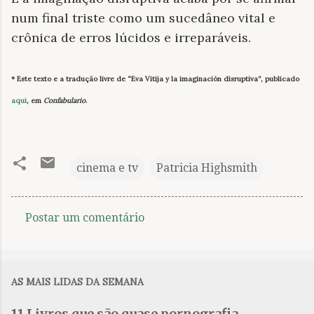
num final triste como um sucedâneo vital e
crônica de erros lúcidos e irreparáveis.
* Este texto e a tradução livre de “Eva Vitija y la imaginación disruptiva”, publicado
aqui
, em
Confabulario
.
cinema e tv
Patricia Highsmith
Postar um comentário
C
o
m
AS MAIS LIDAS DA SEMANA
e
n
11 Livros que são quase pornografia