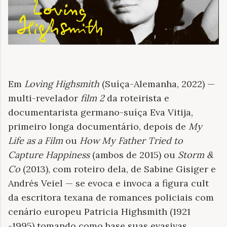
Em
Loving Highsmith
(Suíça-Alemanha, 2022) —
multi-revelador
film 2
da roteirista e
documentarista germano-suíça Eva Vitija,
primeiro longa documentário, depois de
My
Life as a Film
ou
How My Father Tried to
Capture Happiness
(ambos de 2015) ou
Storm &
Co
(2013), com roteiro dela, de Sabine Gisiger e
Andrés Veiel — se evoca e invoca a figura cult
da escritora texana de romances policiais com
cenário europeu Patricia Highsmith (1921
-1995) tomando como base suas evasivas