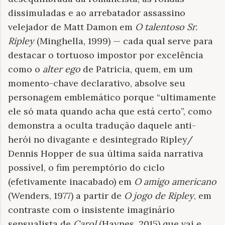
dissimuladas e ao arrebatador assassino
velejador de Matt Damon em
O talentoso Sr.
Ripley
(Minghella, 1999) — cada qual serve para
destacar o tortuoso impostor por excelência
como o
alter ego
de Patricia, quem, em um
momento-chave declarativo, absolve seu
personagem emblemático porque “ultimamente
ele só mata quando acha que está certo”, como
demonstra a oculta tradução daquele anti-
herói no divagante e desintegrado Ripley/
Dennis Hopper de sua última saída narrativa
possível, o fim peremptório do ciclo
(efetivamente inacabado) em
O amigo americano
(Wenders, 1977) a partir de
O jogo de Ripley
, em
contraste com o insistente imaginário
sensualista de
Carol
(Haynes, 2015) que vai e