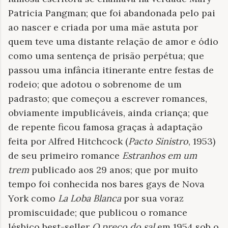
Patricia Pangman; que foi abandonada pelo pai
ao nascer e criada por uma mãe astuta por
quem teve uma distante relação de amor e ódio
como uma sentença de prisão perpétua; que
passou uma infância itinerante entre festas de
rodeio; que adotou o sobrenome de um
padrasto; que começou a escrever romances,
obviamente impublicáveis, ​​ainda criança; que
de repente ficou famosa graças à adaptação
feita por Alfred Hitchcock (
Pacto Sinistro
, 1953)
de seu primeiro romance
Estranhos em um
trem
publicado aos 29 anos; que por muito
tempo foi conhecida nos bares gays de Nova
York como
La Loba Blanca
por sua voraz
promiscuidade; que publicou o romance
lésbico best-seller
O preço do sal
em 1954 sob o