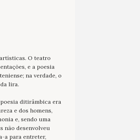
rtísticas. O teatro
ntações, e a poesia
teniense; na verdade, o
a lira.
 poesia ditirâmbica era
ureza e dos homens,
monia e, sendo uma
es não desenvolveu
a para entreter,