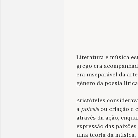
Literatura e música es
grego era acompanhado
era inseparável da arte
gênero da poesia líric
Aristóteles considerav
a
poiesis
ou criação e e
através da ação, enqua
expressão das paixões,
uma teoria da música, 