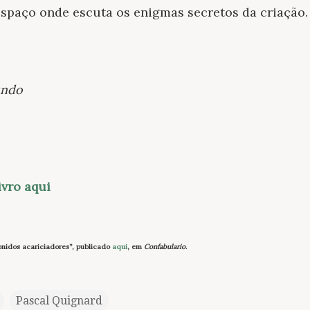
espaço onde escuta os enigmas secretos da criação.
undo
ivro aqui
sonidos acariciadores”, publicado
aqui
, em
Confabulario
.
Pascal Quignard