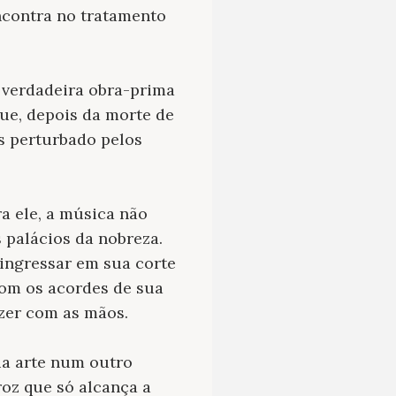
encontra no tratamento
 verdadeira obra-prima
ue, depois da morte de
as perturbado pelos
ra ele, a música não
 palácios da nobreza.
a ingressar em sua corte
com os acordes de sua
azer com as mãos.
ua arte num outro
oz que só alcança a