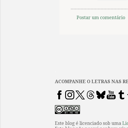
Postar um comentário
C
o
m
e
n
t
.
á
r
ACOMPANHE O LETRAS NAS RE
i
o
s
Este blog é licenciado sob uma
Li