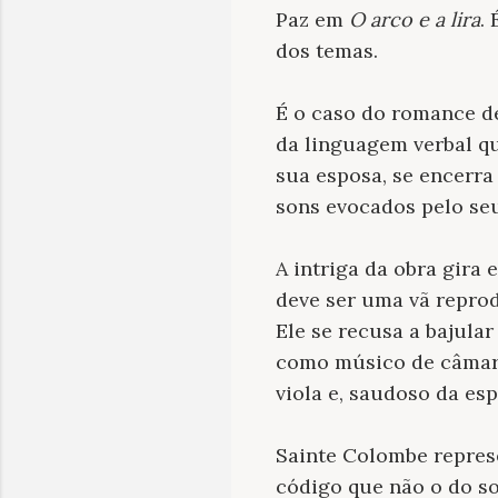
Paz em
O arco e a lira
.
dos temas.
É o caso do romance d
da linguagem verbal qu
sua esposa, se encerra
sons evocados pelo se
A intriga da obra gira 
deve ser uma vã reprod
Ele se recusa a bajular
como músico de câmara
viola e, saudoso da es
Sainte Colombe represe
código que não o do s