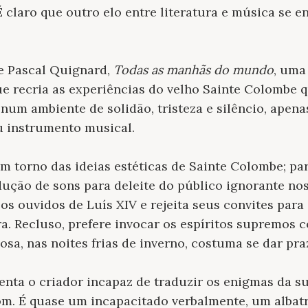
 É claro que outro elo entre literatura e música se 
e Pascal Quignard,
Todas as manhãs do mundo
, uma
e recria as experiências do velho Sainte Colombe q
 num ambiente de solidão, tristeza e silêncio, apen
u instrumento musical.
em torno das ideias estéticas de Sainte Colombe; pa
ução de sons para deleite do público ignorante nos
 os ouvidos de Luís XIV e rejeita seus convites par
. Recluso, prefere invocar os espíritos supremos 
posa, nas noites frias de inverno, costuma se dar pr
nta o criador incapaz de traduzir os enigmas da s
om. É quase um incapacitado verbalmente, um albatr