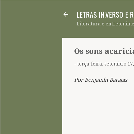
LETRAS IN.VERSO E 
Literatura e entretenim
Os sons acaric
-
terça-feira, setembro 17
Por Benjamín Barajas