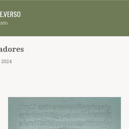
Pular para o conteúdo principal
RE.VERSO
ento
iadores
, 2024