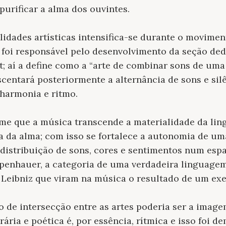
purificar a alma dos ouvintes.
alidades artísticas intensifica-se durante o movimen
 foi responsável pelo desenvolvimento da seção de
; aí a define como a “arte de combinar sons de uma
escentará posteriormente a alternância de sons e sil
 harmonia e ritmo.
me que a música transcende a materialidade da lin
 da alma; com isso se fortalece a autonomia de uma
distribuição de sons, cores e sentimentos num espa
penhauer, a categoria de uma verdadeira linguagem
 Leibniz que viram na música o resultado de um ex
o de intersecção entre as artes poderia ser a image
rária e poética é, por essência, rítmica e isso foi 