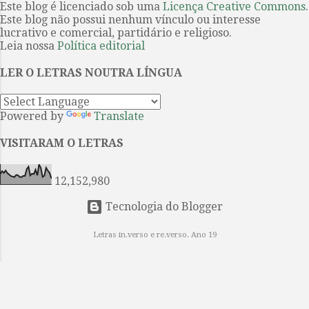
Este blog é licenciado sob uma
Licença Creative Commons
.
templos dos deuses apelando ao
romance publicado. O professor de
Este blog não possui nenhum vínculo ou interesse
culto. Um estremecimento
jornalismo da Baruch College, em
lucrativo e comercial, partidário e religioso.
percorreu o infinito mundo das
Nov...
Leia nossa
Política editorial
estrelas E os nossos olhos
LER O LETRAS NOUTRA LÍNGUA
encheram-se de lágrimas.
INTERMINÁVEL AMOR Parece-me
que te amei de inúmeras maneiras,
Powered by
Translate
inúmeras vezes, Na vida após vida,
em eras após eras eternamente. O
VISITARAM O LETRAS
meu coração enfeitiçado fez e
voltou a fazer o colar das canções
12,152,980
Que tomaste como uma pre...
Tecnologia do Blogger
Letras in.verso e re.verso. Ano 19