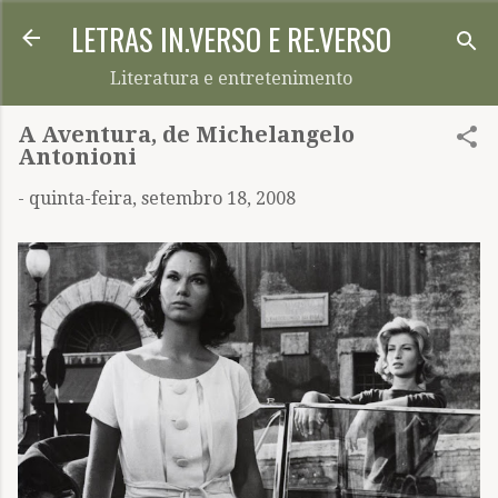
LETRAS IN.VERSO E RE.VERSO
Pular para o conteúdo principal
Literatura e entretenimento
A Aventura, de Michelangelo
Antonioni
-
quinta-feira, setembro 18, 2008