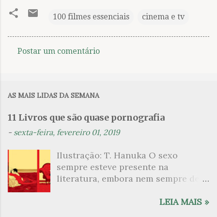
100 filmes essenciais
cinema e tv
Postar um comentário
C
o
m
AS MAIS LIDAS DA SEMANA
e
n
11 Livros que são quase pornografia
t
-
sexta-feira, fevereiro 01, 2019
á
Ilustração: T. Hanuka O sexo
r
sempre esteve presente na
i
literatura, embora nem sempre de
o
maneira explícita. Há escritores
s
que mergulharam em sua própria
LEIA MAIS »
sexualidade como se a arte pudesse