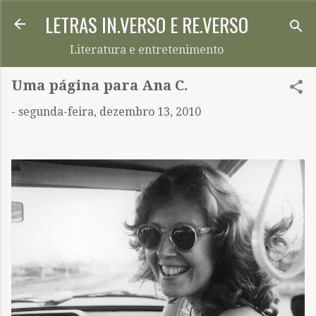
LETRAS IN.VERSO E RE.VERSO
Pular para o conteúdo principal
Literatura e entretenimento
Uma página para Ana C.
-
segunda-feira, dezembro 13, 2010