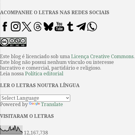
.
surge, de certa forma, como uma
manifestação precoce de muitas
ACOMPANHE O LETRAS NAS REDES SOCIAIS
das preocupações do mais
famoso representante da
emblemática Nova Onda Grega, a
excêntrica corrente
cinematográfico que nos
ofereceu algumas das narrativas
Este blog é licenciado sob uma
Licença Creative Commons
.
Este blog não possui nenhum vínculo ou interesse
mais instigantes deste século até
lucrativo e comercial, partidário e religioso.
agora. Embora a adaptação de um
Leia nossa
Política editorial
roteirista especializado em
comédias satíricas permaneça
LER O LETRAS NOUTRA LÍNGUA
bastante fiel à premissa do filme
coreano dirigi...
Powered by
Translate
VISITARAM O LETRAS
12,167,738