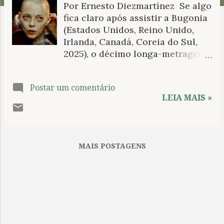
Por Ernesto Diezmartínez Se algo
n
fica claro após assistir a Bugonia
s
(Estados Unidos, Reino Unido,
Irlanda, Canadá, Coreia do Sul,
2025), o décimo longa-metragem
do cineasta grego Yorgos
Lanthimos — desde sua estreia na
Postar um comentário
direção individual com Kinetta
LEIA MAIS »
(2005), até sua recente obra-
prima, Tipos de gentileza (2024)
—, é que, se o roteiro escrito por
Will Tracy não fosse baseado no
MAIS POSTAGENS
clássico cult coreano Save the
Green Planet! (Jang, 2003),
poderíamos jurar que esta
delirante comédia de conspiração
foi concebida pelo próprio
diretor de Pobres criaturas (2023)
e ninguém mais. É que Bugonia