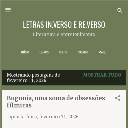
Pular para o conteúdo principal
LETRAS IN.VERSO E RE.VERSO
Literatura e entretenimento
INÍCIO
LIVROS
PERFIS
ENSAIOS
MAIS…
Mostrando postagens de
MOSTRAR TUDO
P
fevereiro 11, 2026
o
s
Bugonia, uma soma de obsessões
t
fílmicas
a
-
quarta-feira, fevereiro 11, 2026
g
e