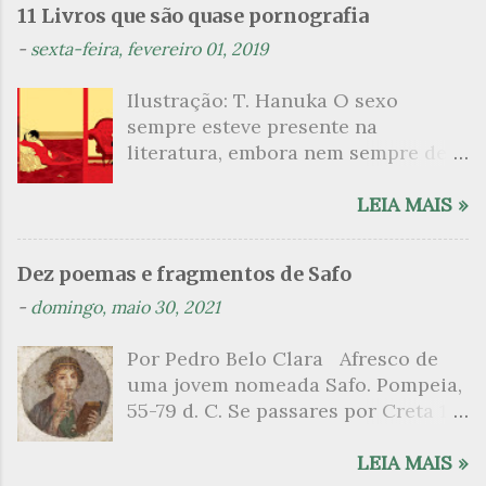
n
11 Livros que são quase pornografia
t
-
sexta-feira, fevereiro 01, 2019
á
Ilustração: T. Hanuka O sexo
r
sempre esteve presente na
i
literatura, embora nem sempre de
o
maneira explícita. Há escritores
s
que mergulharam em sua própria
LEIA MAIS »
sexualidade como se a arte pudesse
ser campo para um exercício
Dez poemas e fragmentos de Safo
psicanalítico e findaram por revelar
-
domingo, maio 30, 2021
a partir dessa intimidade o lado
mais escuro sobre. Esta lista
Por Pedro Belo Clara Afresco de
apresenta um conjunto de livros
uma jovem nomeada Safo. Pompeia,
nos quais os escritores se
55-79 d. C. Se passares por Creta 1
desnudam, livros que dispensam o
vem ao templo sagrado, onde mais
pudor para narrar cenas de elevado
grato é o pomar de macieiras e do
LEIA MAIS »
tom. Christine Angot, até o presente