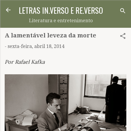
LETRAS IN.VERSO E RE.VERSO
Pular para o conteúdo principal
Literatura e entretenimento
A lamentável leveza da morte
-
sexta-feira, abril 18, 2014
Por Rafael Kafka