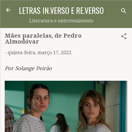
LETRAS IN.VERSO E RE.VERSO
Pular para o conteúdo principal
Literatura e entretenimento
Mães paralelas, de Pedro
Almodóvar
-
quinta-feira, março 17, 2022
Por Solange Peirão