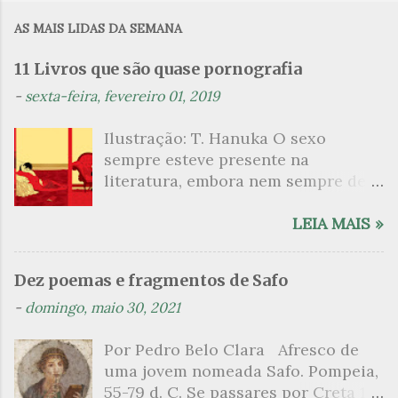
m
AS MAIS LIDAS DA SEMANA
e
n
11 Livros que são quase pornografia
t
-
sexta-feira, fevereiro 01, 2019
á
Ilustração: T. Hanuka O sexo
r
sempre esteve presente na
i
literatura, embora nem sempre de
o
maneira explícita. Há escritores
s
que mergulharam em sua própria
LEIA MAIS »
sexualidade como se a arte pudesse
ser campo para um exercício
Dez poemas e fragmentos de Safo
psicanalítico e findaram por revelar
-
domingo, maio 30, 2021
a partir dessa intimidade o lado
mais escuro sobre. Esta lista
Por Pedro Belo Clara Afresco de
apresenta um conjunto de livros
uma jovem nomeada Safo. Pompeia,
nos quais os escritores se
55-79 d. C. Se passares por Creta 1
desnudam, livros que dispensam o