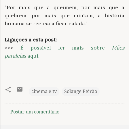
“Por mais que a queimem, por mais que a
quebrem, por mais que mintam, a história
humana se recusa a ficar calada.”
Ligações a esta post:
>>>
É possível ler mais sobre
Mães
paralelas
aqui
.
cinema e tv
Solange Peirão
Postar um comentário
C
o