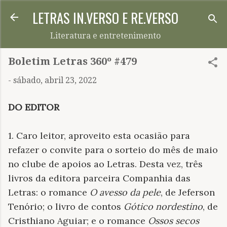
LETRAS IN.VERSO E RE.VERSO
Pular para o conteúdo principal
Literatura e entretenimento
Boletim Letras 360º #479
-
sábado, abril 23, 2022
DO EDITOR
1. Caro leitor, aproveito esta ocasião para
refazer o convite para o sorteio do mês de maio
no clube de apoios ao Letras. Desta vez, três
livros da editora parceira Companhia das
Letras: o romance
O avesso da pele
, de Jeferson
Tenório; o livro de contos
Gótico nordestino
, de
Cristhiano Aguiar; e o romance
Ossos secos