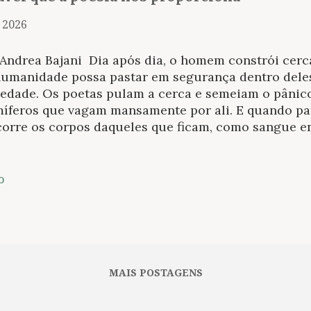
, 2026
 Andrea Bajani Dia após dia, o homem constrói cerc
humanidade possa pastar em segurança dentro deles
iedade. Os poetas pulam a cerca e semeiam o pânico
íferos que vagam mansamente por ali. E quando pa
corre os corpos daqueles que ficam, como sangue e
ar em suas veias. Nos romances de Roberto Bolaño,
víduos perigosos. Eles viram as cidades de ponta c
adãos empalidecerem de medo. Os poetas de Bolaño 
o
minosos, valentões, vândalos. Sempre à margem da l
ño, as cidades são desestabilizadas pelos poetas. 
 inspiram medo. Hordas de desajustados se movem 
tives selvagens . Auxilio Lacouture, a “mãe da poes
no, Ernesto San Epifanio, León Felipe. O que se sen
MAIS POSTAGENS
or de uma época, ainda mais do que o de ...