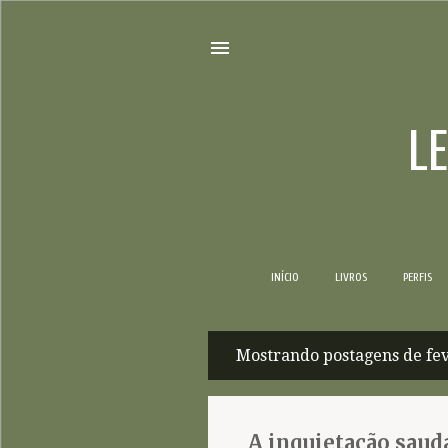
L
INÍCIO
LIVROS
PERFIS
Mostrando postagens de fev
P
o
s
A inquietação saud