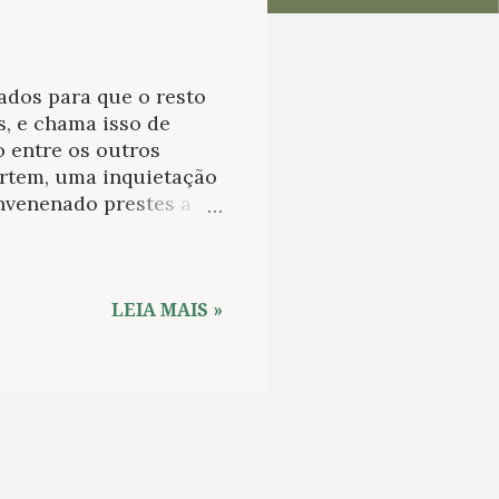
ados para que o resto
, e chama isso de
 entre os outros
rtem, uma inquietação
nvenenado prestes a
 os poetas são
abeça, fazem os
são aventureiros,
ei. Nos romances de
LEIA MAIS »
Porque eles têm olhos
entre as páginas de Os
ia mexicana”), Arturo
te em cada página é o