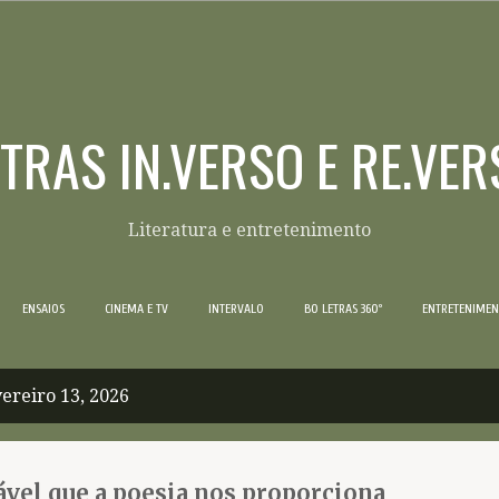
Pular para o conteúdo principal
ETRAS IN.VERSO E RE.VER
Literatura e entretenimento
ENSAIOS
CINEMA E TV
INTERVALO
BO LETRAS 360º
ENTRETENIME
ereiro 13, 2026
ável que a poesia nos proporciona