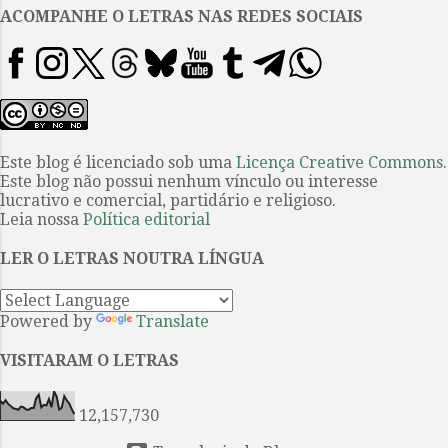
destaque do que o habitual, um
ACOMPANHE O LETRAS NAS REDES SOCIAIS
dos tipos humanos de nosso
passado recente. Trata-se de um
dos representantes de uma
geração que ainda vive. Nesta
parte, intitulada ‘Subsolo’, essa
pessoa apresenta a si mesma,
Este blog é licenciado sob uma
Licença Creative Commons
.
Este blog não possui nenhum vínculo ou interesse
seus pontos de vista e, de certa
lucrativo e comercial, partidário e religioso.
forma, quer esclarecer os motivos
Leia nossa
Política editorial
pelos quais ela surgiu, e tinha se
surgir, em nosso meio. Na parte
LER O LETRAS NOUTRA LÍNGUA
seguinte, virão as ‘memórias...
Powered by
Translate
VISITARAM O LETRAS
12,157,730