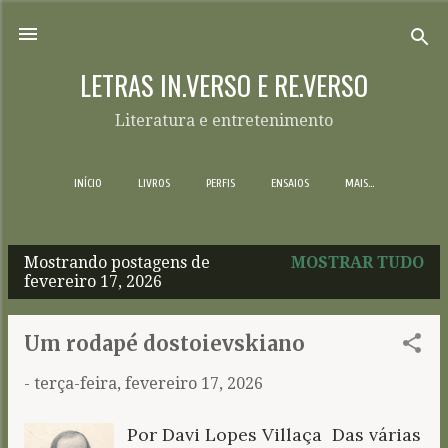
Pular para o conteúdo principal
LETRAS IN.VERSO E RE.VERSO
Literatura e entretenimento
INÍCIO
LIVROS
PERFIS
ENSAIOS
MAIS…
Mostrando postagens de
MOSTRAR TUDO
P
fevereiro 17, 2026
o
s
Um rodapé dostoievskiano
t
-
terça-feira, fevereiro 17, 2026
a
g
Por Davi Lopes Villaça Das várias
e