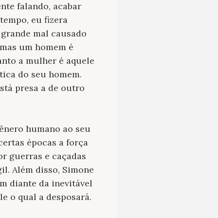
ente falando, acabar
tempo, eu fizera
o grande mal causado
r, mas um homem é
anto a mulher é aquele
stica do seu homem.
stá presa a de outro
 gênero humano ao seu
ertas épocas a força
or guerras e caçadas
gil. Além disso, Simone
 diante da inevitável
le o qual a desposará.