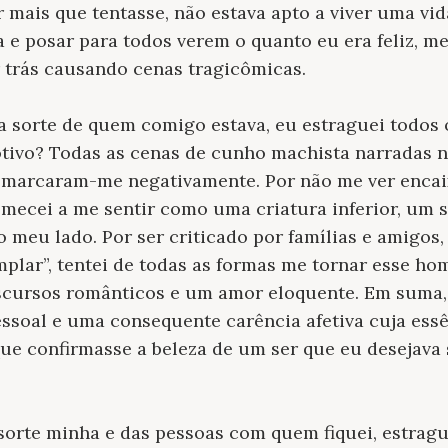
r mais que tentasse, não estava apto a viver uma v
 e posar para todos verem o quanto eu era feliz, 
 trás causando cenas tragicômicas.
a sorte de quem comigo estava, eu estraguei todos
tivo? Todas as cenas de cunho machista narradas n
o marcaram-me negativamente. Por não me ver enca
ecei a me sentir como uma criatura inferior, um s
o meu lado. Por ser criticado por famílias e amigos,
ar”, tentei de todas as formas me tornar esse h
scursos românticos e um amor eloquente. Em suma
soal e uma consequente carência afetiva cuja essê
ue confirmasse a beleza de um ser que eu desejava 
sorte minha e das pessoas com quem fiquei, estrag