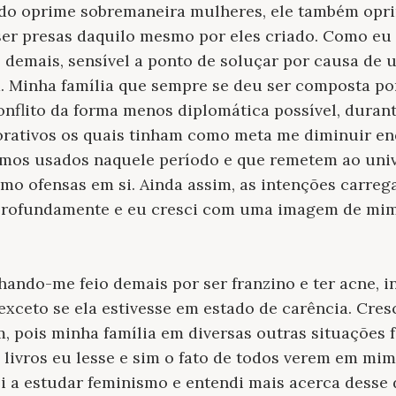
cado oprime sobremaneira mulheres, ele também opr
er presas daquilo mesmo por eles criado. Como eu
 demais, sensível a ponto de soluçar por causa de
a. Minha família que sempre se deu ser composta po
onflito da forma menos diplomática possível, duran
jorativos os quais tinham como meta me diminuir e
rmos usados naquele período e que remetem ao un
mo ofensas em si. Ainda assim, as intenções carreg
rofundamente e eu cresci com uma imagem de mi
hando-me feio demais por ser franzino e ter acne, 
xceto se ela estivesse em estado de carência. Cre
m, pois minha família em diversas outras situações
 livros eu lesse e sim o fato de todos verem em m
a estudar feminismo e entendi mais acerca desse d