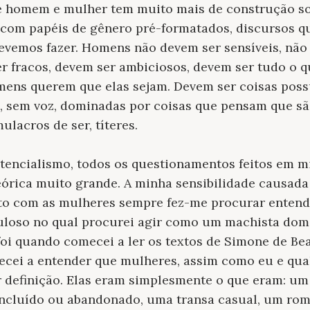
e homem e mulher tem muito mais de construção so
 com papéis de gênero pré-formatados, discursos q
evemos fazer. Homens não devem ser sensíveis, nã
r fracos, devem ser ambiciosos, devem ser tudo o 
mens querem que elas sejam. Devem ser coisas poss
s, sem voz, dominadas por coisas que pensam que sã
lacros de ser, títeres.
tencialismo, todos os questionamentos feitos em m
órica muito grande. A minha sensibilidade causada
ato com as mulheres sempre fez-me procurar entend
uloso no qual procurei agir como um machista dom
 foi quando comecei a ler os textos de Simone de Be
ecei a entender que mulheres, assim como eu e qu
 definição. Elas eram simplesmente o que eram: um
concluído ou abandonado, uma transa casual, um r