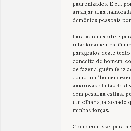
padronizados. E eu, po
arranjar uma namorada
demônios pessoais por
Para minha sorte e par
relacionamentos. O mo
parágrafos deste text
conceito de homem, com
de fazer alguém feliz a
como um “homem exempl
amorosas cheias de di
com péssima estima pes
um olhar apaixonado q
minhas forças.
Como eu disse, para a 