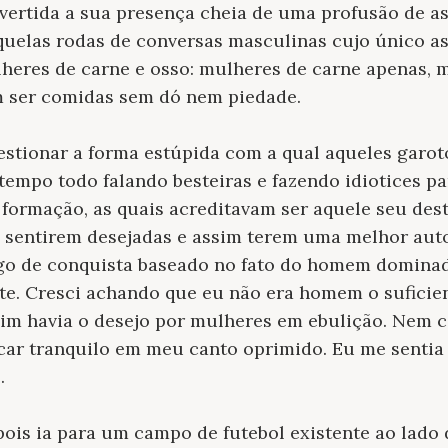
vertida a sua presença cheia de uma profusão de a
aquelas rodas de conversas masculinas cujo único a
heres de carne e osso: mulheres de carne apenas, 
 ser comidas sem dó nem piedade.
estionar a forma estúpida com a qual aqueles garo
empo todo falando besteiras e fazendo idiotices pa
formação, as quais acreditavam ser aquele seu dest
e sentirem desejadas e assim terem uma melhor aut
go de conquista baseado no fato do homem dominado
te. Cresci achando que eu não era homem o suficie
mim havia o desejo por mulheres em ebulição. Nem
icar tranquilo em meu canto oprimido. Eu me sentia 
cidos.
ois ia para um campo de futebol existente ao lado 