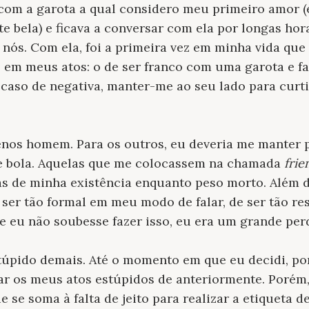
 com a garota a qual considero meu primeiro amor (
e bela) e ficava a conversar com ela por longas ho
 nós. Com ela, foi a primeira vez em minha vida que
 em meus atos: o de ser franco com uma garota e f
m caso de negativa, manter-me ao seu lado para curt
nos homem. Para os outros, eu deveria me manter 
e bola. Aquelas que me colocassem na chamada
fri
s de minha existência enquanto peso morto. Além di
e ser tão formal em meu modo de falar, de ser tão r
e eu não soubesse fazer isso, eu era um grande per
túpido demais. Até o momento em que eu decidi, po
izar os meus atos estúpidos de anteriormente. Poré
e se soma à falta de jeito para realizar a etiqueta d