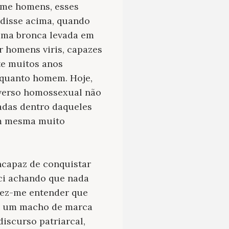
ime homens, esses
 disse acima, quando
 uma bronca levada em
r homens viris, capazes
te muitos anos
nquanto homem. Hoje,
iverso homossexual não
adas dentro daqueles
m mesma muito
incapaz de conquistar
sci achando que nada
 fez-me entender que
im um macho de marca
iscurso patriarcal,