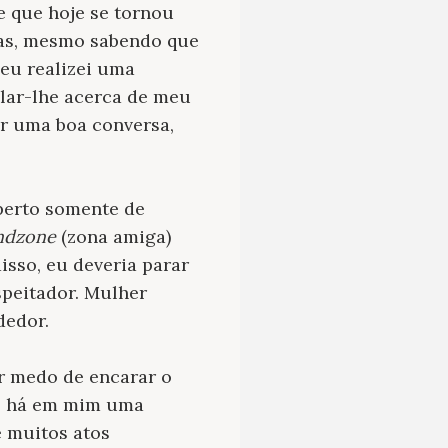
e que hoje se tornou
ras, mesmo sabendo que
 eu realizei uma
alar-lhe acerca de meu
ir uma boa conversa,
perto somente de
endzone
(zona amiga)
sso, eu deveria parar
espeitador. Mulher
dedor.
r medo de encarar o
m, há em mim uma
e muitos atos