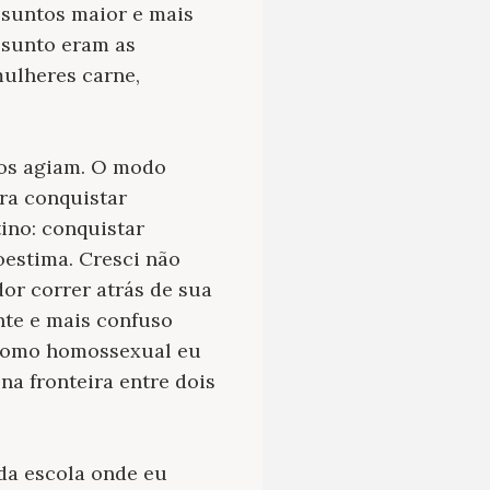
ssuntos maior e mais
ssunto eram as
mulheres carne,
tos agiam. O modo
ra conquistar
ino: conquistar
oestima. Cresci não
r correr atrás de sua
nte e mais confuso
 como homossexual eu
na fronteira entre dois
da escola onde eu