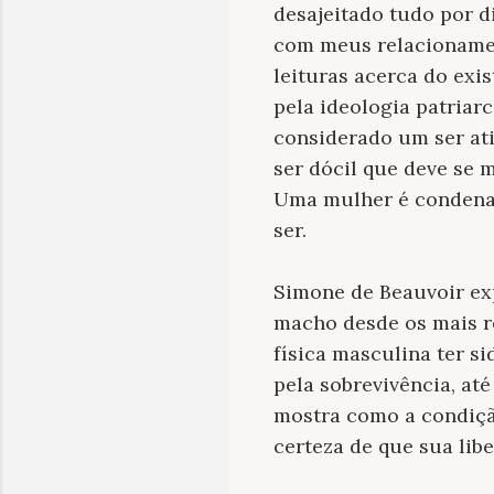
desajeitado tudo por d
com meus relacionament
leituras acerca do exi
pela ideologia patria
considerado um ser at
ser dócil que deve se 
Uma mulher é condenada
ser.
Simone de Beauvoir ex
macho desde os mais r
física masculina ter s
pela sobrevivência, at
mostra como a condiçã
certeza de que sua lib