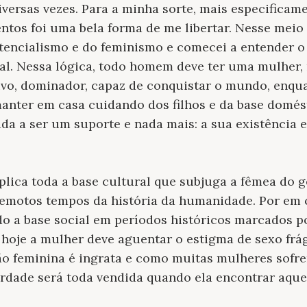
iversas vezes. Para a minha sorte, mais especificam
os foi uma bela forma de me libertar. Nesse meio 
stencialismo e do feminismo e comecei a entender 
rcal. Nessa lógica, todo homem deve ter uma mulhe
ivo, dominador, capaz de conquistar o mundo, enqu
manter em casa cuidando dos filhos e da base domé
 a ser um suporte e nada mais: a sua existência e
plica toda a base cultural que subjuga a fêmea do
emotos tempos da história da humanidade. Por em c
ido a base social em períodos históricos marcados p
é hoje a mulher deve aguentar o estigma de sexo frá
o feminina é ingrata e como muitas mulheres sofrem
erdade será toda vendida quando ela encontrar aque