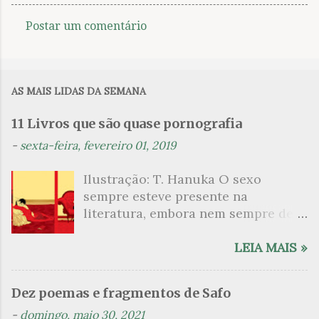
Postar um comentário
C
o
m
AS MAIS LIDAS DA SEMANA
e
n
11 Livros que são quase pornografia
t
-
sexta-feira, fevereiro 01, 2019
á
Ilustração: T. Hanuka O sexo
r
sempre esteve presente na
i
literatura, embora nem sempre de
o
maneira explícita. Há escritores
s
que mergulharam em sua própria
LEIA MAIS »
sexualidade como se a arte pudesse
ser campo para um exercício
Dez poemas e fragmentos de Safo
psicanalítico e findaram por revelar
-
domingo, maio 30, 2021
a partir dessa intimidade o lado