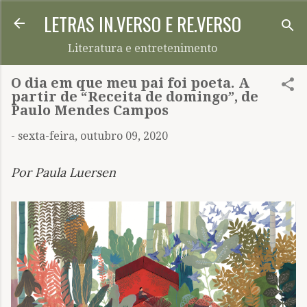
LETRAS IN.VERSO E RE.VERSO
Pular para o conteúdo principal
Literatura e entretenimento
O dia em que meu pai foi poeta. A
partir de “Receita de domingo”, de
Paulo Mendes Campos
-
sexta-feira, outubro 09, 2020
Por Paula Luersen