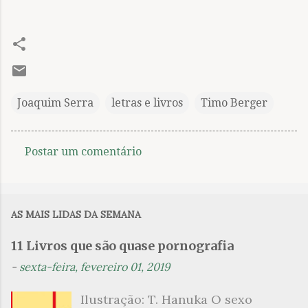
Joaquim Serra
letras e livros
Timo Berger
Postar um comentário
C
o
m
AS MAIS LIDAS DA SEMANA
e
n
11 Livros que são quase pornografia
t
-
sexta-feira, fevereiro 01, 2019
á
Ilustração: T. Hanuka O sexo
r