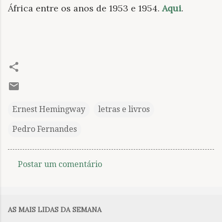
África entre os anos de 1953 e 1954.
Aqui
.
Ernest Hemingway
letras e livros
Pedro Fernandes
Postar um comentário
C
o
m
AS MAIS LIDAS DA SEMANA
e