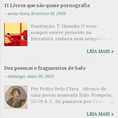
n
11 Livros que são quase pornografia
t
-
sexta-feira, fevereiro 01, 2019
á
Ilustração: T. Hanuka O sexo
r
sempre esteve presente na
i
literatura, embora nem sempre de
o
maneira explícita. Há escritores
s
que mergulharam em sua própria
LEIA MAIS »
sexualidade como se a arte pudesse
ser campo para um exercício
Dez poemas e fragmentos de Safo
psicanalítico e findaram por revelar
-
domingo, maio 30, 2021
a partir dessa intimidade o lado
mais escuro sobre. Esta lista
Por Pedro Belo Clara Afresco de
apresenta um conjunto de livros
uma jovem nomeada Safo. Pompeia,
nos quais os escritores se
55-79 d. C. Se passares por Creta 1
desnudam, livros que dispensam o
vem ao templo sagrado, onde mais
pudor para narrar cenas de elevado
grato é o pomar de macieiras e do
LEIA MAIS »
tom. Christine Angot, até o presente