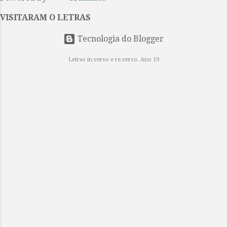
por Guilherme Gontijo Flores, cujo
esforço resultou na publicação de
VISITARAM O LETRAS
Paraíso reconquistado (Editora de
cul...
Tecnologia do Blogger
Letras in.verso e re.verso. Ano 19