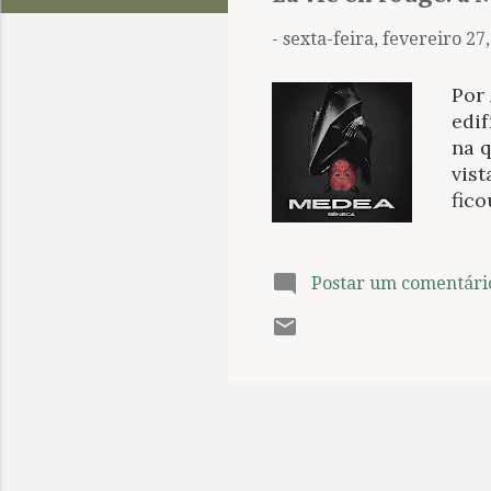
t
a
-
sexta-feira, fevereiro 27
g
e
Por 
n
edif
na 
s
vis
fico
med
pot
é um
Postar um comentári
barr
já d
um 
den
real