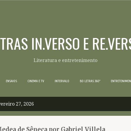
Pular para o conteúdo principal
ETRAS IN.VERSO E RE.VER
Literatura e entretenimento
ENSAIOS
CINEMA E TV
INTERVALO
BO LETRAS 360º
ENTRETENIME
ereiro 27, 2026
Medea de Sêneca por Gabriel Villela