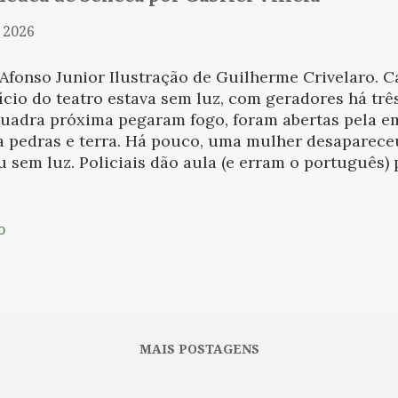
, 2026
Afonso Junior Ilustração de Guilherme Crivelaro. C
ício do teatro estava sem luz, com geradores há trê
quadra próxima pegaram fogo, foram abertas pela em
ta pedras e terra. Há pouco, uma mulher desaparece
u sem luz. Policiais dão aula (e erram o português)
o e preferem disciplina. Quem será o próximo Nero
e até aqui de mágoa. Os monstros de Sêneca també
a tarefa titânica. Existe algo que Gabriel Villela en
o
o do teatro catastrófico, suas rupturas. Trazer um
emonstra sua seriedade. Qualquer artista que aceit
Sêneca merece louvores. Os textos apresentam mui
tro da mentalidade comum de teatro (uma espécie d
ista mediano). São muitas descrições, muitas falas i
MAIS POSTAGENS