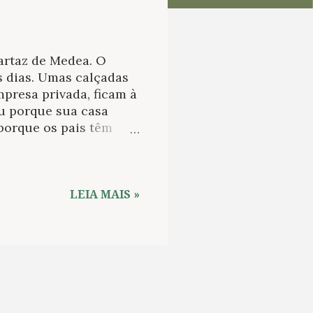
artaz de Medea. O
s dias. Umas calçadas
presa privada, ficam à
u porque sua casa
 porque os pais têm
? O brasileiro tem um
m. Quebrar o clássico
tende, algo sobre o
a peça esquecida assim
LEIA MAIS »
e o desafio de montar
tas dificuldades
e aristotelismo
ntermináveis, nunca ...