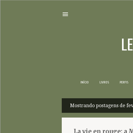
L
INÍCIO
LIVROS
PERFIS
Mostrando postagens de fev
P
o
s
La vie en rouge: a 