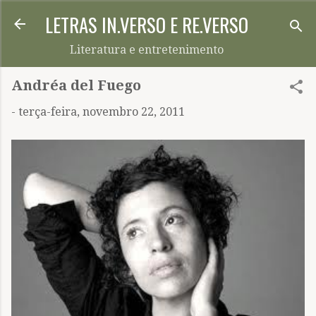
LETRAS IN.VERSO E RE.VERSO
Pular para o conteúdo principal
Literatura e entretenimento
Andréa del Fuego
-
terça-feira, novembro 22, 2011