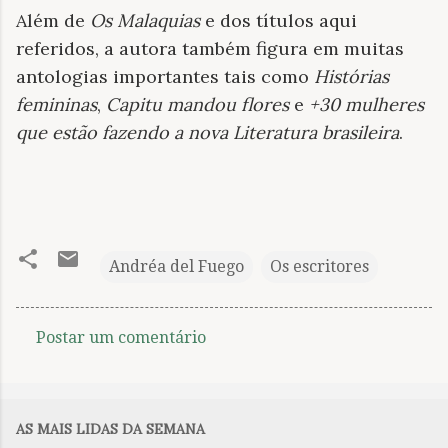
Além de
Os Malaquias
e dos títulos aqui
referidos, a autora também figura em muitas
antologias importantes tais como
Histórias
femininas
,
Capitu mandou flores
e
+30 mulheres
que estão fazendo a nova Literatura brasileira
.
Andréa del Fuego
Os escritores
Postar um comentário
C
o
m
AS MAIS LIDAS DA SEMANA
e