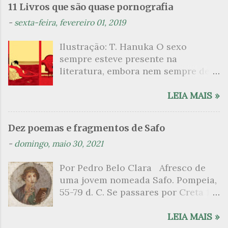
n
11 Livros que são quase pornografia
t
-
sexta-feira, fevereiro 01, 2019
á
Ilustração: T. Hanuka O sexo
r
sempre esteve presente na
i
literatura, embora nem sempre de
o
maneira explícita. Há escritores
s
que mergulharam em sua própria
LEIA MAIS »
sexualidade como se a arte pudesse
ser campo para um exercício
Dez poemas e fragmentos de Safo
psicanalítico e findaram por revelar
-
domingo, maio 30, 2021
a partir dessa intimidade o lado
mais escuro sobre. Esta lista
Por Pedro Belo Clara Afresco de
apresenta um conjunto de livros
uma jovem nomeada Safo. Pompeia,
nos quais os escritores se
55-79 d. C. Se passares por Creta 1
desnudam, livros que dispensam o
vem ao templo sagrado, onde mais
pudor para narrar cenas de elevado
grato é o pomar de macieiras e do
LEIA MAIS »
tom. Christine Angot, até o presente