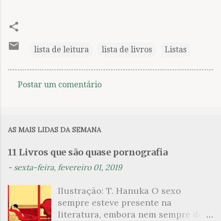
lista de leitura
lista de livros
Listas
Postar um comentário
C
o
m
AS MAIS LIDAS DA SEMANA
e
n
11 Livros que são quase pornografia
t
-
sexta-feira, fevereiro 01, 2019
á
Ilustração: T. Hanuka O sexo
r
sempre esteve presente na
i
literatura, embora nem sempre de
o