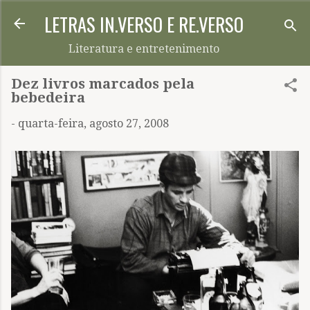
LETRAS IN.VERSO E RE.VERSO
Pular para o conteúdo principal
Literatura e entretenimento
Dez livros marcados pela
bebedeira
-
quarta-feira, agosto 27, 2008