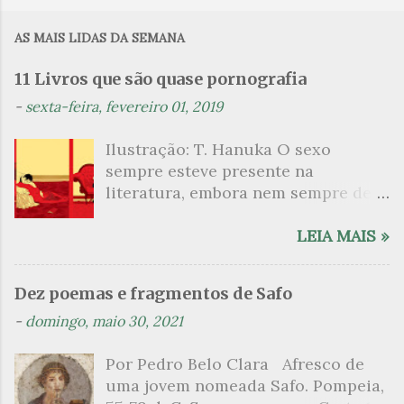
m
AS MAIS LIDAS DA SEMANA
e
n
11 Livros que são quase pornografia
t
-
sexta-feira, fevereiro 01, 2019
á
Ilustração: T. Hanuka O sexo
r
sempre esteve presente na
i
literatura, embora nem sempre de
o
maneira explícita. Há escritores
s
que mergulharam em sua própria
LEIA MAIS »
sexualidade como se a arte pudesse
ser campo para um exercício
Dez poemas e fragmentos de Safo
psicanalítico e findaram por revelar
-
domingo, maio 30, 2021
a partir dessa intimidade o lado
mais escuro sobre. Esta lista
Por Pedro Belo Clara Afresco de
apresenta um conjunto de livros
uma jovem nomeada Safo. Pompeia,
nos quais os escritores se