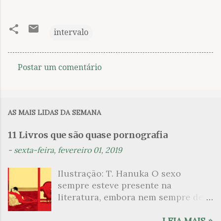
intervalo
Postar um comentário
C
o
m
AS MAIS LIDAS DA SEMANA
e
n
11 Livros que são quase pornografia
t
-
sexta-feira, fevereiro 01, 2019
á
Ilustração: T. Hanuka O sexo
r
sempre esteve presente na
i
literatura, embora nem sempre de
o
maneira explícita. Há escritores
s
que mergulharam em sua própria
LEIA MAIS »