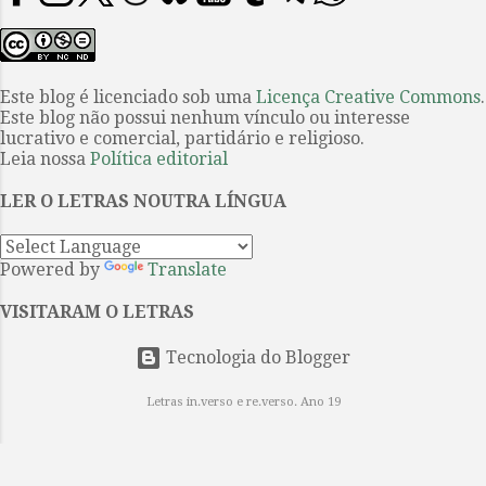
figura de modo inequívoco entre os
Philomel” é um conto de O mistério
grandes textos da literatura
de Listerdale . O filme o primeiro
ocidental. Os leitores brasileiros,
sobre uma obra de Agatha Christie
em sua maioria, conhecem este
Este blog é licenciado sob uma
Licença Creative Commons
.
a ser produzido int...
Este blog não possui nenhum vínculo ou interesse
belo poema por meio da facilmente
lucrativo e comercial, partidário e religioso.
encontrável tradução portuguesa
Leia nossa
Política editorial
do Dr. Antônio José Lima Leitão, e,
mais recentemente, tiveram acesso
LER O LETRAS NOUTRA LÍNGUA
à continuação da obra graças à
empreitada coletiva coordenada
Powered by
Translate
por Guilherme Gontijo Flores, cujo
esforço resultou na publicação de
VISITARAM O LETRAS
Paraíso reconquistado (Editora de
cul...
Tecnologia do Blogger
Letras in.verso e re.verso. Ano 19