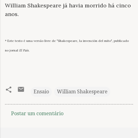
William Shakespeare já havia morrido há cinco
anos.
* Este texto é uma versão livre de "Shakespeare, la invención del mito", publicado
no jornal
El País.
Ensaio
William Shakespeare
Postar um comentário
C
o
m