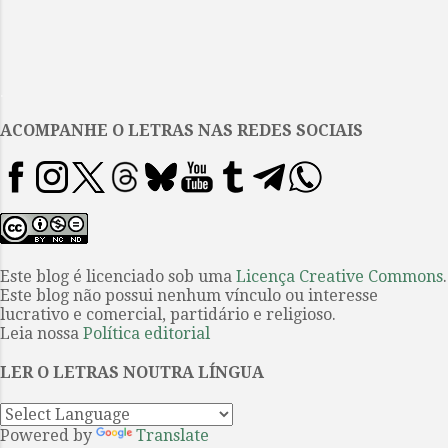
e
n
t
.
á
ACOMPANHE O LETRAS NAS REDES SOCIAIS
r
i
o
s
Este blog é licenciado sob uma
Licença Creative Commons
.
Este blog não possui nenhum vínculo ou interesse
lucrativo e comercial, partidário e religioso.
Leia nossa
Política editorial
LER O LETRAS NOUTRA LÍNGUA
Powered by
Translate