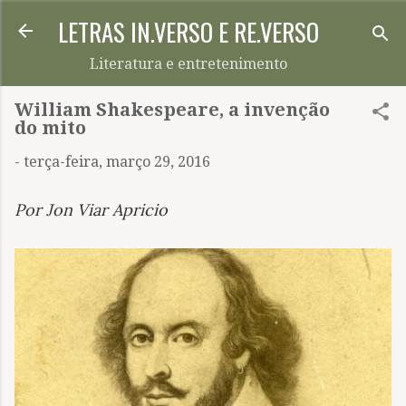
LETRAS IN.VERSO E RE.VERSO
Pular para o conteúdo principal
Literatura e entretenimento
William Shakespeare, a invenção
do mito
-
terça-feira, março 29, 2016
Por Jon Viar Apricio