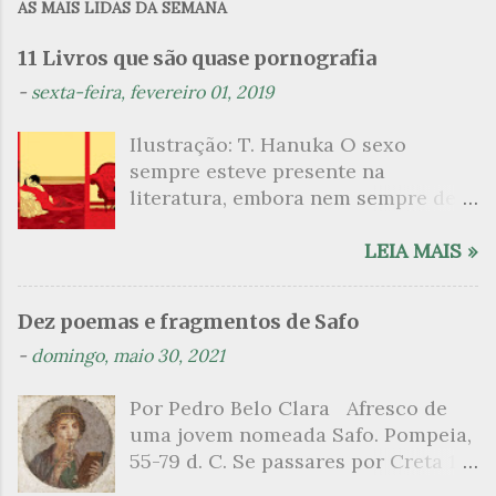
AS MAIS LIDAS DA SEMANA
e
n
11 Livros que são quase pornografia
t
-
sexta-feira, fevereiro 01, 2019
á
Ilustração: T. Hanuka O sexo
r
sempre esteve presente na
i
literatura, embora nem sempre de
o
maneira explícita. Há escritores
s
que mergulharam em sua própria
LEIA MAIS »
sexualidade como se a arte pudesse
ser campo para um exercício
Dez poemas e fragmentos de Safo
psicanalítico e findaram por revelar
-
domingo, maio 30, 2021
a partir dessa intimidade o lado
mais escuro sobre. Esta lista
Por Pedro Belo Clara Afresco de
apresenta um conjunto de livros
uma jovem nomeada Safo. Pompeia,
nos quais os escritores se
55-79 d. C. Se passares por Creta 1
desnudam, livros que dispensam o
vem ao templo sagrado, onde mais
pudor para narrar cenas de elevado