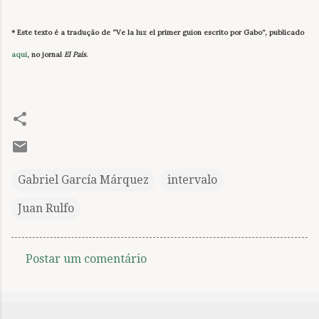
* Este texto é a tradução de “Ve la luz el primer guion escrito por Gabo”, publicado
aqui
, no jornal
El País
.
Gabriel García Márquez
intervalo
Juan Rulfo
Postar um comentário
C
o
m