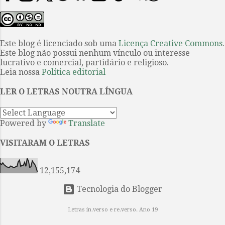
figura de modo inequívoco entre os
Philomel” é um conto de O mistério
grandes textos da literatura
de Listerdale . O filme o primeiro
ocidental. Os leitores brasileiros,
sobre uma obra de Agatha Christie
Este blog é licenciado sob uma
Licença Creative Commons
.
em sua maioria, conhecem este
a ser produzido int...
Este blog não possui nenhum vínculo ou interesse
belo poema por meio da facilmente
lucrativo e comercial, partidário e religioso.
encontrável tradução portuguesa
Leia nossa
Política editorial
do Dr. Antônio José Lima Leitão, e,
LER O LETRAS NOUTRA LÍNGUA
mais recentemente, tiveram acesso
à continuação da obra graças à
empreitada coletiva coordenada
Powered by
Translate
por Guilherme Gontijo Flores, cujo
esforço resultou na publicação de
VISITARAM O LETRAS
Paraíso reconquistado (Editora de
cul...
12,155,174
Tecnologia do Blogger
Letras in.verso e re.verso. Ano 19