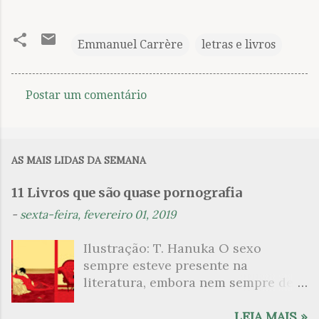
Emmanuel Carrère
letras e livros
Postar um comentário
C
o
m
AS MAIS LIDAS DA SEMANA
e
n
11 Livros que são quase pornografia
t
-
sexta-feira, fevereiro 01, 2019
á
Ilustração: T. Hanuka O sexo
r
sempre esteve presente na
i
literatura, embora nem sempre de
o
maneira explícita. Há escritores
s
que mergulharam em sua própria
LEIA MAIS »