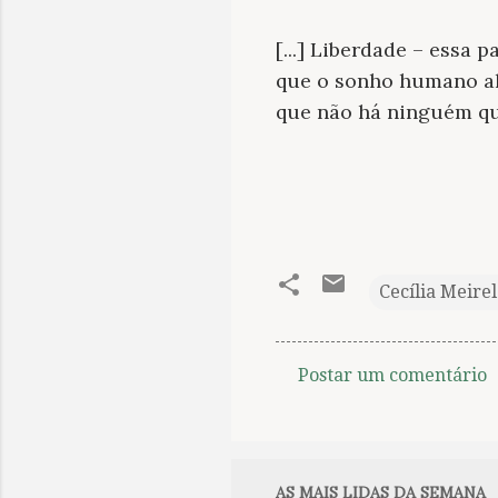
[...] Liberdade – essa p
que o sonho humano a
que não há ninguém qu
Cecília Meirel
Postar um comentário
C
o
m
e
AS MAIS LIDAS DA SEMANA