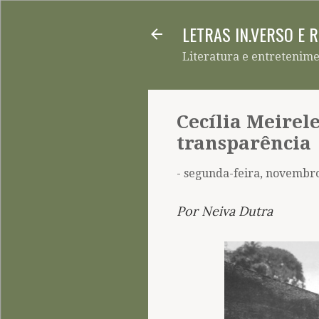
LETRAS IN.VERSO E 
Literatura e entretenim
Cecília Meirel
transparência
-
segunda-feira, novembro
Por Neiva Dutra