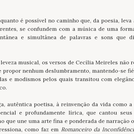
o quanto é possível no caminho que, da poesia, lev
parentes, se confundem com a música de uma forma i
tânea e simultânea de palavras e sons que d
 leveza musical, os versos de Cecília Meireles não
e propor nenhum deslumbramento, mantendo-se fiéi
las e modismos pelos quais transitou com elegân
co.
a, autêntica poetisa, à reinvenção da vida como a 
sencial e profundamente lírica, que cantou seus
mo que une uma arte fina e ponderada de narração o
ressiona, como faz em
Romanceiro da Inconfidênci