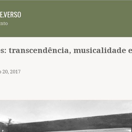
Pular para o conteúdo principal
RE.VERSO
ento
es: transcendência, musicalidade 
 20, 2017