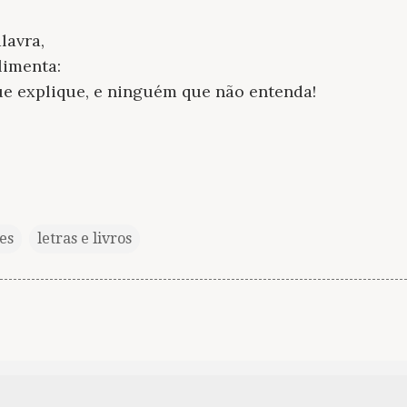
alavra,
limenta:
e explique, e ninguém que não entenda!
es
letras e livros