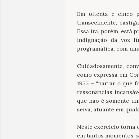
Em oitenta e cinco p
transcendente, castig
Essa ira, porém, está 
indignação da voz lí
programática, com um
Cuidadosamente, convi
como expressa em Conf
1955 – “narrar o que f
ressonâncias incansáve
que não é somente uma
seiva, atuante em qual
Neste exercício torna
em tantos momentos, s