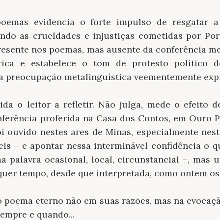
oemas evidencia o forte impulso de resgatar 
ando as crueldades e injustiças cometidas por Port
presente nos poemas, mas ausente da conferência me
rica e estabelece o tom de protesto político 
a preocupação metalinguística veementemente exp
da o leitor a refletir. Não julga, mede o efeito d
erência proferida na Casa dos Contos, em Ouro Pr
oi ouvido nestes ares de Minas, especialmente nes
is – e apontar nessa interminável confidência o q
 palavra ocasional, local, circunstancial –, mas u
quer tempo, desde que interpretada, como ontem os o
 o poema eterno não em suas razões, mas na evocaçã
empre e quando...