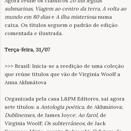
Agora reúne os clássicos
20 mil léguas
submarinas
,
Viagem ao centro da terra
,
A volta ao
mundo em 80 dias
e
A ilha misteriosa
numa
caixa. Os títulos seguem o padrão de edição
comentada e ilustrada.
Terça-feira, 31/07
>>> Brasil: Inicia-se a reedição de uma coleção
que reúne títulos que vão de Virginia Woolf a
Anna Akhmátova
Organizada pela casa L&PM Editores, sai agora
sete títulos: a
Antologia poética
, de Akhmátova;
Dublinenses
, de James Joyce;
Ao farol
, de
Virginia Woolf;
Os subterrâneos
, de Jack