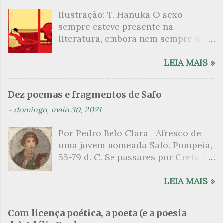
á
Ilustração: T. Hanuka O sexo
r
sempre esteve presente na
i
literatura, embora nem sempre de
o
maneira explícita. Há escritores
s
que mergulharam em sua própria
LEIA MAIS »
sexualidade como se a arte pudesse
ser campo para um exercício
Dez poemas e fragmentos de Safo
psicanalítico e findaram por revelar
-
domingo, maio 30, 2021
a partir dessa intimidade o lado
mais escuro sobre. Esta lista
Por Pedro Belo Clara Afresco de
apresenta um conjunto de livros
uma jovem nomeada Safo. Pompeia,
nos quais os escritores se
55-79 d. C. Se passares por Creta 1
desnudam, livros que dispensam o
vem ao templo sagrado, onde mais
pudor para narrar cenas de elevado
grato é o pomar de macieiras e do
LEIA MAIS »
tom. Christine Angot, até o presente
altar sobe um perfume de incenso.
uma romancista francesa quase
Aqui, onde a sombra é a das rosas,
desconhecida no Brasil embora
Com licença poética, a poeta (e a poesia
no meio dos ramos escorre a água,
tenha sido autora de um livro