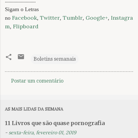
.........................
Sigam o Letras
Facebook
Twitter
Tumblr
Google+
Instagra
no
,
,
,
,
m
Flipboard
,
Boletins semanais
Postar um comentário
C
o
m
AS MAIS LIDAS DA SEMANA
e
n
11 Livros que são quase pornografia
t
-
sexta-feira, fevereiro 01, 2019