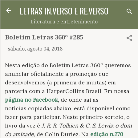
LETRAS IN.VERSO E RE.VERSO
Pular para o conteúdo principal
Literatura e entretenimento
Boletim Letras 360º #285
-
sábado, agosto 04, 2018
Nesta edição do Boletim Letras 360º queremos
anunciar oficialmente a promoção que
desenvolvemos (a primeira de muitas) em
parceria com a HarperCollins Brasil. Em nossa
página no Facebook
, de onde sai as
notícias copiadas abaixo, está disponível como
fazer para participar. Neste primeiro sorteio, o
livro da vez é
J. R. R. Tolkien &
C. S. Lewis: o dom
da amizade
, de
Colin Duriez. Na
edição n.270