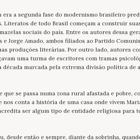
 era a segunda fase do modernismo brasileiro pre
. Literatos de todo Brasil começam a construir sua
 mazelas sociais do país. Entre os autores dessa g
e Jorge Amado, ambos filiados ao Partido Comunist
as produções literárias. Por outro lado, autores c
avam uma turma de escritores com tramas psicoló
a década marcada pela extrema divisão política de 
 que se passa numa zona rural afastada e pobre,
nos conta a história de uma casa onde vivem Maria
acredita ser algum tipo de entidade religiosa para 
u, desde então e sempre, diante da sobrinha, quan