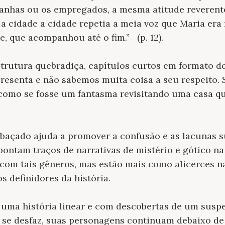
anhas ou os empregados, a mesma atitude reverente 
a cidade a cidade repetia a meia voz que Maria era
, que acompanhou até o fim.” (p. 12).
rutura quebradiça, capítulos curtos em formato de
resenta e não sabemos muita coisa a seu respeito. 
como se fosse um fantasma revisitando uma casa qu
mbaçado ajuda a promover a confusão e as lacunas 
pontam traços de narrativas de mistério e gótico na
com tais gêneros, mas estão mais como alicerces n
 definidores da história.
 uma história linear e com descobertas de um susp
 se desfaz, suas personagens continuam debaixo d