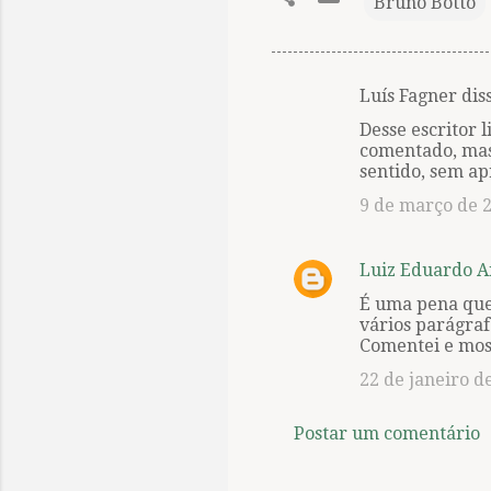
Bruno Botto
Luís Fagner di
C
Desse escritor 
o
comentado, mas 
m
sentido, sem a
e
9 de março de 2
n
t
Luiz Eduardo 
á
É uma pena que 
r
vários parágraf
Comentei e mos
i
22 de janeiro d
o
s
Postar um comentário