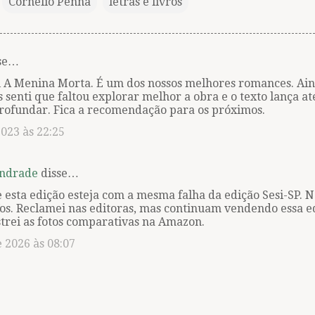
Cornélio Penna
letras e livros
sse…
li A Menina Morta. É um dos nossos melhores romances. Ain
senti que faltou explorar melhor a obra e o texto lança at
profundar. Fica a recomendação para os próximos.
023 às 22:25
Andrade
disse…
esta edição esteja com a mesma falha da edição Sesi-SP. N
os. Reclamei nas editoras, mas continuam vendendo essa e
trei as fotos comparativas na Amazon.
e 2026 às 08:07