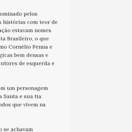
dominado pelos
s histórias com teor de
eração estavam nomes
a Brasileiro, o que
omo Cornélio Penna e
gicas bem densas e
autores de esquerda e
 com um personagem
 Santa e sua tia
todos que vivem na
do se achavam