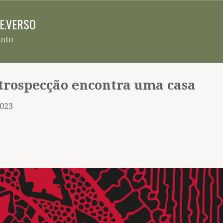
Pular para o conteúdo principal
RE.VERSO
ento
trospecção encontra uma casa
2023