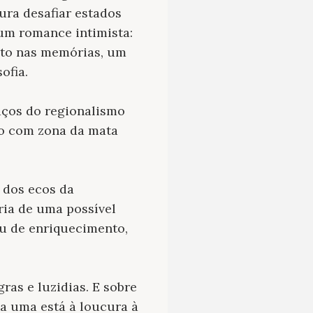
ura desafiar estados
 um romance intimista:
to nas memórias, um
ofia.
aços do regionalismo
do com zona da mata
 dos ecos da
ria de uma possível
eu de enriquecimento,
ras e luzidias. E sobre
a uma está à loucura à