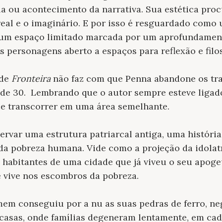
la ou acontecimento da narrativa. Sua estética proc
real e o imaginário. E por isso é resguardado como
 um espaço limitado marcada por um aprofundamen
s personagens aberto a espaços para reflexão e filos
 de
Fronteira
não faz com que Penna abandone os tr
 de 30. Lembrando que o autor sempre esteve liga
ece transcorrer em uma área semelhante.
var uma estrutura patriarcal antiga, uma história
 da pobreza humana. Vide como a projeção da idolat
 habitantes de uma cidade que já viveu o seu apog
 vive nos escombros da pobreza.
mem conseguiu por a nu as suas pedras de ferro, neg
 casas, onde famílias degeneram lentamente, em cad