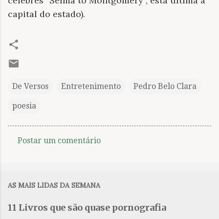
célebres “Selma to Montgomery”, esta última a
capital do estado).
De Versos
Entretenimento
Pedro Belo Clara
poesia
Postar um comentário
C
o
m
AS MAIS LIDAS DA SEMANA
e
n
11 Livros que são quase pornografia
t