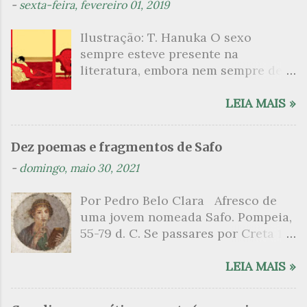
-
sexta-feira, fevereiro 01, 2019
á
Ilustração: T. Hanuka O sexo
r
sempre esteve presente na
i
literatura, embora nem sempre de
o
maneira explícita. Há escritores
s
que mergulharam em sua própria
LEIA MAIS »
sexualidade como se a arte pudesse
ser campo para um exercício
Dez poemas e fragmentos de Safo
psicanalítico e findaram por revelar
-
domingo, maio 30, 2021
a partir dessa intimidade o lado
mais escuro sobre. Esta lista
Por Pedro Belo Clara Afresco de
apresenta um conjunto de livros
uma jovem nomeada Safo. Pompeia,
nos quais os escritores se
55-79 d. C. Se passares por Creta 1
desnudam, livros que dispensam o
vem ao templo sagrado, onde mais
pudor para narrar cenas de elevado
grato é o pomar de macieiras e do
LEIA MAIS »
tom. Christine Angot, até o presente
altar sobe um perfume de incenso.
uma romancista francesa quase
Aqui, onde a sombra é a das rosas,
desconhecida no Brasil embora