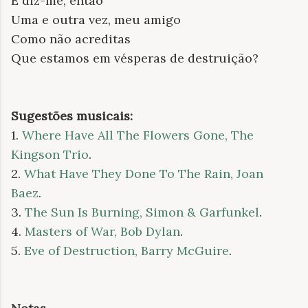
E diz-me, então
Uma e outra vez, meu amigo
Como não acreditas
Que estamos em vésperas de destruição?
Sugestões musicais:
1.
Where Have All The Flowers Gone, The
Kingson Trio
.
2.
What Have They Done To The Rain, Joan
Baez
.
3.
The Sun Is Burning, Simon & Garfunkel
.
4.
Masters of War, Bob Dylan
.
5.
Eve of Destruction, Barry McGuire
.