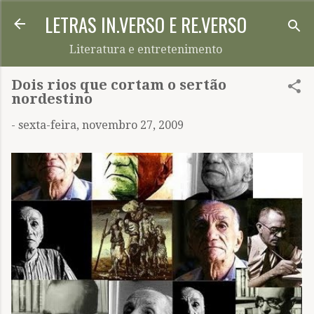
LETRAS IN.VERSO E RE.VERSO
Pular para o conteúdo principal
Literatura e entretenimento
Dois rios que cortam o sertão
nordestino
-
sexta-feira, novembro 27, 2009