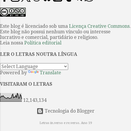
a Odisseia são, ao mesmo tempo,
dedicava à importação de carnes e
canto e memória, invocação do
queijos europeus, publicou seu
presente e uma evocação do
primeiro conto...
passado. Captam a história —
Este blog é licenciado sob uma
Licença Creative Commons
.
Este blog não possui nenhum vínculo ou interesse
mítica, mitológica e fundacional —
lucrativo e comercial, partidário e religioso.
por meio da sequência narrativa,
Leia nossa
Política editorial
interrompida por epítetos e
fórmulas que reiteram a posição e a
LER O LETRAS NOUTRA LÍNGUA
função de cada personagem e de
cada intercâmbio ritual. Aquiles é
Powered by
Translate
“o de pés velozes”, Odisseu é
“ardiloso”. O primeiro é treinado
VISITARAM O LETRAS
para a guerra e a glória; o segundo,
para a estratégia e a retórica.
12,143,134
Ambos lutam em ...
Tecnologia do Blogger
Letras in.verso e re.verso. Ano 19