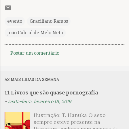
evento
Graciliano Ramos
João Cabral de Melo Neto
Postar um comentário
C
o
m
AS MAIS LIDAS DA SEMANA
e
n
11 Livros que são quase pornografia
t
-
sexta-feira, fevereiro 01, 2019
á
Ilustração: T. Hanuka O sexo
r
sempre esteve presente na
i
literatura, embora nem sempre de