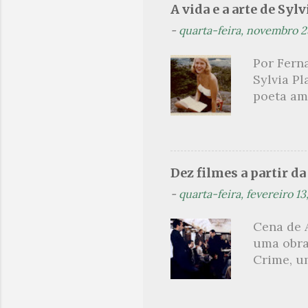
A vida e a arte de Sylv
leitura 
-
quarta-feira, novembro 2
paralelo
como met
Por Ferna
heróico 
Sylvia Pl
próprio 
poeta am
explicati
lendária
como mul
não era a
homens c
Dez filmes a partir d
Hughes. 
-
quarta-feira, fevereiro 13
aluna des
foi conv
Cena de 
temporad
uma obra
ao livro 
Crime, um
jornalism
olharmos
um dos s