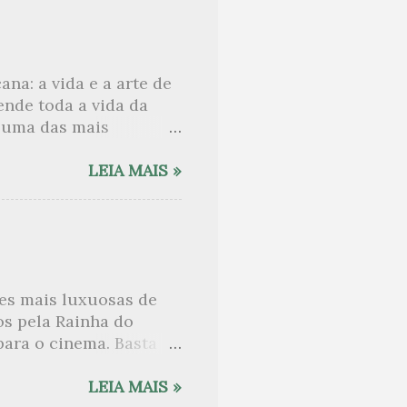
ria, porque os
trutural, funcionam
 seriedade – do
ana: a vida e a arte de
a não era estranha ao
eende toda a vida da
elaborou um diagrama
e uma das mais
iversos papéis-chave
e 1950 e 1960. Sylvia
LEIA MAIS »
le capaz de seduzir
nhecer o poeta Ted
s Estados Unidos, foi
w . Nos anos de 1950
selle e passou uma
es mais luxuosas de
las deram composição
os pela Rainha do
 professor de
para o cinema. Basta
n , o primeiro a usar
uatro dezenas de
LEIA MAIS »