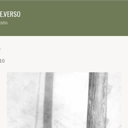
Pular para o conteúdo principal
RE.VERSO
ento
e
010