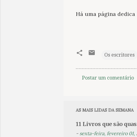
Há uma página dedica 
Os escritores
Postar um comentário
C
o
m
e
AS MAIS LIDAS DA SEMANA
n
11 Livros que são qua
t
-
sexta-feira, fevereiro 01,
á