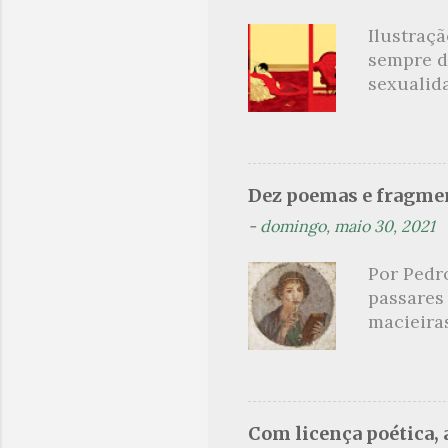
r
Ilustraç
i
sempre d
o
sexualid
findaram 
s
apresenta
dispensa
presente
Dez poemas e fragmen
sido aut
-
domingo, maio 30, 2021
principai
Nin. Em 1
Por Pedr
se trata
passares
filha. Le
macieira
termina 
rosas, n
no prado 
um aroma 
voluptuo
Com licença poética, a
madrugad