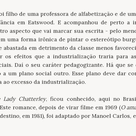
oi filho de uma professora de alfabetização e de u
nfância em Eatswood. E acompanhou de perto a i
utro aspecto que vai marcar sua escrita - pelo me
m uma forma irônica de pintar o estereótipo bur
sse abastada em detrimento da classe menos favorec
r os efeitos que a industrialização traria para a
iais. Daí o seu caráter pedagogizante. Há que se
 a um plano social outro. Esse plano deve dar co
a ao excesso da industrialização.
 Lady Chatterley
, ficou conhecido, aqui no Bras
 Este romance, depois de virar filme em 1969 (
O ama
stino, em 1981), foi adaptado por Manoel Carlos, 