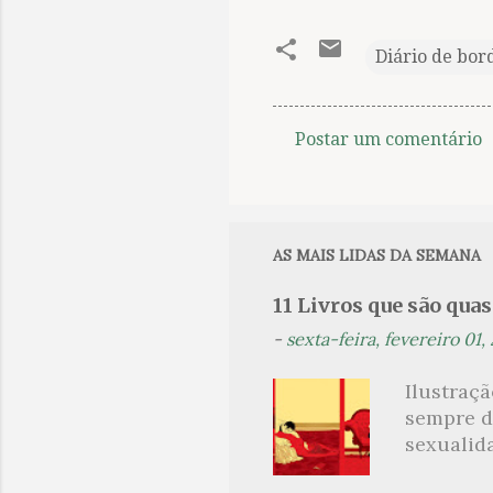
Diário de bor
Postar um comentário
C
o
m
e
AS MAIS LIDAS DA SEMANA
n
11 Livros que são qua
t
-
sexta-feira, fevereiro 01,
á
r
Ilustraç
i
sempre d
o
sexualid
findaram 
s