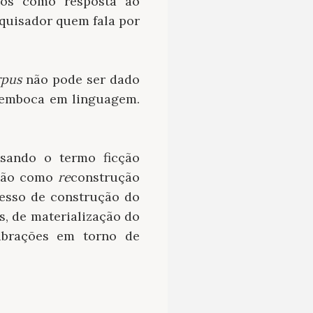
emos como resposta ao
squisador quem fala por
rpus
não pode ser dado
esemboca em linguagem.
usando o termo ficção
cção como
re
construção
cesso de construção do
s, de materialização do
ubrações em torno de