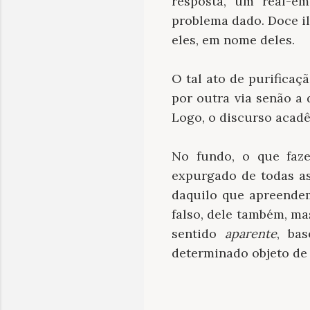
resposta, um real-em
problema dado. Doce il
eles, em nome deles.
O tal ato de purificaç
por outra via senão a
Logo, o discurso acadê
No fundo, o que faze
expurgado de todas as
daquilo que apreendem
falso, dele também, ma
sentido
aparente
, ba
determinado objeto de