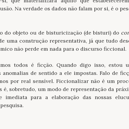
-si, que materializará aquilo que estabelecer
usão. Na verdade os dados não falam por si, é o pe
ão do objeto ou de bisturicização (de bisturi) do
co
 de uma construção representativa, já que tudo d
mico não perde em nada para o discurso ficcional.
mos todos é ficção. Quando digo isso, estou 
 anomalias de sentido a ele impostas. Falo de fi
os por real sensível. Ficcionalizar não é um pro
s é, sobretudo, um modo de representação da práxi
se imediata para a elaboração das nossas eluc
 pesquisa.