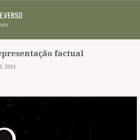
Pular para o conteúdo principal
RE.VERSO
ento
representação factual
2, 2011