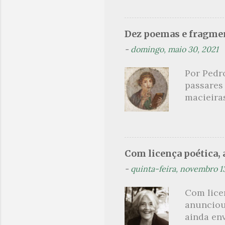
apresenta
dispensa
presente
Dez poemas e fragmen
sido aut
-
domingo, maio 30, 2021
principai
Nin. Em 1
Por Pedr
se trata
passares
filha. Le
macieira
termina 
rosas, n
no prado 
um aroma 
voluptuo
Com licença poética, a
madrugad
-
quinta-feira, novembro 1
maçã ver
*** Véspe
Com lice
trazes a
anunciou
ainda en