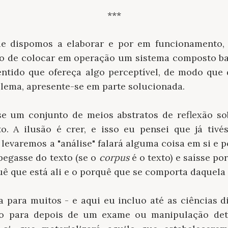
***
ue dispomos a elaborar e por em funcionamento, 
 o de colocar em operação um sistema composto b
ntido que ofereça algo perceptível, de modo que
ema, apresente-se em parte solucionada.
-se um conjunto de meios abstratos de reflexão s
o. A ilusão é crer, e isso eu pensei que já tiv
levaremos a "análise" falará alguma coisa em si e p
pegasse do texto (se o
corpus
é o texto) e saísse p
ê que está ali e o porquê que se comporta daquela
a para muitos - e aqui eu incluo até as ciências di
o para depois de um exame ou manipulação det