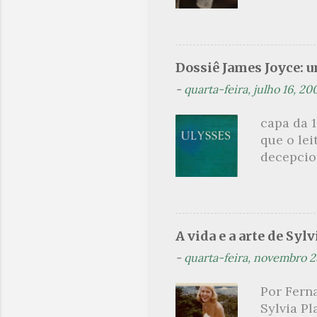
Não sou f
não, cre
linhagens
a minha v
Dossiê James Joyce: 
maldição
-
quarta-feira, julho 16, 20
experiên
primário
capa da 1
toda sua 
que o lei
na hora d
decepcion
oportunid
sinopse a
leitor, c
parcimon
de guia é
A vida e a arte de Sylv
leitura 
-
quarta-feira, novembro 2
paralelo
como met
Por Ferna
heróico 
Sylvia Pl
próprio 