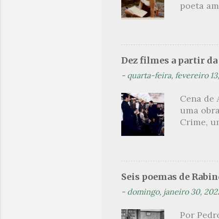
poeta am
explicati
lendária
como mul
não era a
homens c
Dez filmes a partir d
Hughes. 
-
quarta-feira, fevereiro 13
aluna des
foi conv
Cena de 
temporad
uma obra
ao livro 
Crime, um
jornalism
olharmos
um dos s
produçõe
uma pequ
Seis poemas de Rabi
na elabor
-
domingo, janeiro 30, 202
aqueles 
aura de u
Por Pedro
listas do