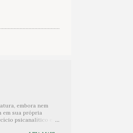
eratura, embora nem
m em sua própria
ício psicanalítico e
curo sobre. Esta lista