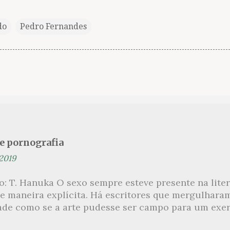
do
Pedro Fernandes
se pornografia
 2019
ão: T. Hanuka O sexo sempre esteve presente na lit
e maneira explícita. Há escritores que mergulhara
ade como se a arte pudesse ser campo para um exerc
por revelar a partir dessa intimidade o lado mais es