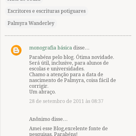
Escritores e escrituras potiguares
Palmyra Wanderley
monografia básica
disse…
C
Parabéns pelo blog. Ótima novidade.
o
Será útil, inclusive, para alunos de
m
escolas e universidades.
Chamo a atenção para a data de
e
nascimento de Palmyra, coisa fácil de
n
corrigir.
Um abraço.
t
28 de setembro de 2011 às 08:37
á
r
i
Anônimo disse…
o
Amei esse Blog,excelente fonte de
pesquisas. Parabéns!
s