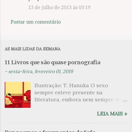
13 de julho de 2013 às 03:19
Postar um comentário
AS MAIS LIDAS DA SEMANA
11 Livros que são quase pornografia
-
sexta-feira, fevereiro 01, 2019
Ilustração: T. Hanuka O sexo
sempre esteve presente na
literatura, embora nem sempre de
maneira explícita. Há escritores
que mergulharam em sua própria
LEIA MAIS »
sexualidade como se a arte pudesse
ser campo para um exercício