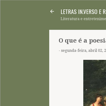
LETRAS IN.VERSO E 
Literatura e entretenim
O que é a poes
-
segunda-feira, abril 02, 