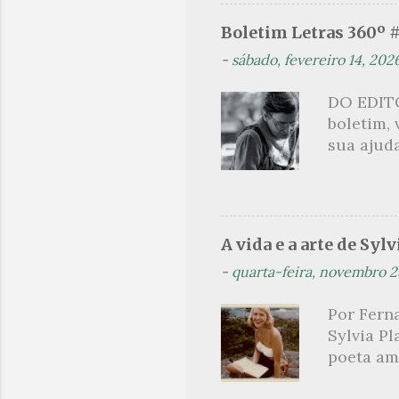
de guia é
Boletim Letras 360º 
leitura 
-
sábado, fevereiro 14, 202
paralelo
como met
DO EDITO
heróico 
boletim,
próprio 
sua ajuda
explicati
que post
são segu
se pelo 
Orides Fo
A vida e a arte de Sylv
acompanh
-
quarta-feira, novembro 2
(Flip) de
Projeto t
Por Ferna
Orides Fo
Sylvia Pl
avessos 
poeta am
brasilei
lendária