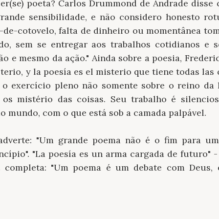
er(se) poeta? Carlos Drummond de Andrade disse c
rande sensibilidade, e não considero honesto ro
r-de-cotovelo, falta de dinheiro ou momentânea to
do, sem se entregar aos trabalhos cotidianos e s
ão e mesmo da ação." Ainda sobre a poesia, Frederi
terio, y la poesía es el misterio que tiene todas las 
 o exercício pleno não somente sobre o reino da
 os mistério das coisas. Seu trabalho é silenci
o mundo, com o que está sob a camada palpável.
adverte: "Um grande poema não é o fim para 
cípio". "La poesía es un arma cargada de futuro" - 
t completa: "Um poema é um debate com Deus, 