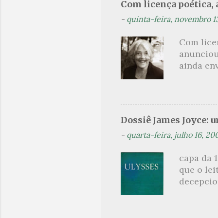
Com licença poética, a
madrugad
-
quinta-feira, novembro 1
maçã ver
*** Véspe
Com lice
trazes a
anunciou
ainda en
Não sou f
não, cre
linhagens
a minha v
Dossiê James Joyce: 
maldição
-
quarta-feira, julho 16, 20
experiên
primário
capa da 1
toda sua 
que o lei
na hora d
decepcion
oportunid
sinopse a
leitor, c
parcimon