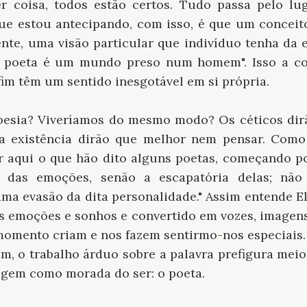
r coisa, todos estão certos. Tudo passa pelo l
ue estou antecipando, com isso, é que um conceit
ente, uma visão particular que indivíduo tenha da 
m poeta é um mundo preso num homem". Isso a co
 fim têm um sentido inesgotável em si própria.
oesia? Viveríamos do mesmo modo? Os céticos dirã
a existência dirão que melhor nem pensar. Com
r aqui o que hão dito alguns poetas, começando por 
 das emoções, senão a escapatória delas; nã
ma evasão da dita personalidade." Assim entende El
as emoções e sonhos e convertido em vozes, imagens
omento criam e nos fazem sentirmo-nos especiais.
em, o trabalho árduo sobre a palavra prefigura mei
gem como morada do ser: o poeta.