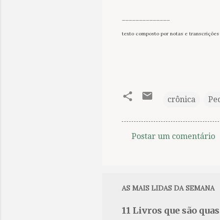
______________
texto composto por notas e transcrições
crônica
Pe
Postar um comentário
C
o
m
e
AS MAIS LIDAS DA SEMANA
n
11 Livros que são qua
t