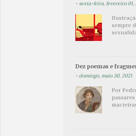
-
sexta-feira, fevereiro 01,
á
r
Ilustraç
i
sempre d
o
sexualid
findaram 
s
apresenta
dispensa
presente
Dez poemas e fragmen
sido aut
-
domingo, maio 30, 2021
principai
Nin. Em 1
Por Pedr
se trata
passares
filha. Le
macieira
termina 
rosas, n
no prado 
um aroma 
voluptuo