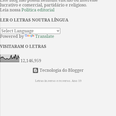
Este blog não possui nenhum vínculo ou interesse
tristes perceberá logo um certo “
lucrativo e comercial, partidário e religioso.
desnível ” quanto a arrumação
Leia nossa
Política editorial
linguística do texto. Deixe que eu
me explique. É que aqui linguagem
LER O LETRAS NOUTRA LÍNGUA
é límpida, sem certo barroquismo
que se nota no seu estilo literário, o
Powered by
Translate
que não o faz, isso deve ficar claro,
ser um menor entre os outros livros
VISITARAM O LETRAS
do conjunto da obra de Gabo. ...
12,146,959
Tecnologia do Blogger
Letras in.verso e re.verso. Ano 19