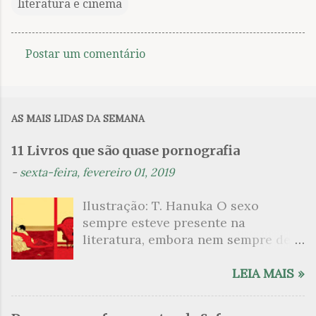
literatura e cinema
Postar um comentário
C
o
m
AS MAIS LIDAS DA SEMANA
e
n
11 Livros que são quase pornografia
t
-
sexta-feira, fevereiro 01, 2019
á
Ilustração: T. Hanuka O sexo
r
sempre esteve presente na
i
literatura, embora nem sempre de
o
maneira explícita. Há escritores
s
que mergulharam em sua própria
LEIA MAIS »
sexualidade como se a arte pudesse
ser campo para um exercício