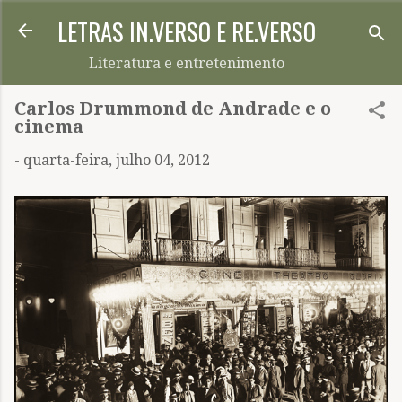
LETRAS IN.VERSO E RE.VERSO
Pular para o conteúdo principal
Literatura e entretenimento
Carlos Drummond de Andrade e o
cinema
-
quarta-feira, julho 04, 2012