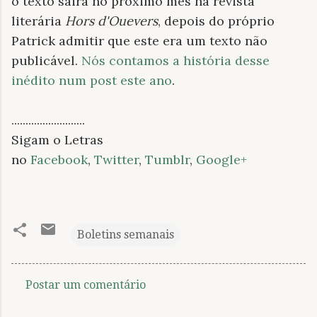
o texto sairá no próximo mês na revista
literária
Hors d'Ouevers
, depois do próprio
Patrick admitir que este era um texto não
publicável.
Nós contamos a história desse
inédito num post este ano
.
..........................
Sigam o Letras
no
Facebook
,
Twitter
,
Tumblr
,
Google+
Boletins semanais
Postar um comentário
C