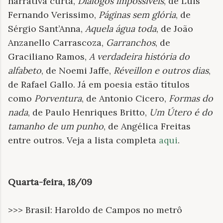
narrativa curta,
Diálogos impossíveis
, de Luis
Fernando Verissimo,
Páginas sem glória
, de
Sérgio Sant’Anna,
Aquela água toda
, de João
Anzanello Carrascoza,
Garranchos
, de
Graciliano Ramos,
A verdadeira história do
alfabeto
, de Noemi Jaffe,
Réveillon e outros dias
,
de Rafael Gallo. Já em poesia estão títulos
como
Porventura
, de Antonio Cicero,
Formas do
nada
, de Paulo Henriques Britto,
Um Útero é do
tamanho de um punho
, de Angélica Freitas
entre outros. Veja a lista completa
aqui
.
Quarta-feira, 18/09
>>> Brasil: Haroldo de Campos no metrô