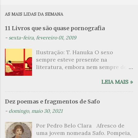
o
m
AS MAIS LIDAS DA SEMANA
e
n
11 Livros que são quase pornografia
t
-
sexta-feira, fevereiro 01, 2019
á
Ilustração: T. Hanuka O sexo
r
sempre esteve presente na
i
literatura, embora nem sempre de
o
maneira explícita. Há escritores
s
que mergulharam em sua própria
LEIA MAIS »
sexualidade como se a arte pudesse
ser campo para um exercício
Dez poemas e fragmentos de Safo
psicanalítico e findaram por revelar
-
domingo, maio 30, 2021
a partir dessa intimidade o lado
mais escuro sobre. Esta lista
Por Pedro Belo Clara Afresco de
apresenta um conjunto de livros
uma jovem nomeada Safo. Pompeia,
nos quais os escritores se