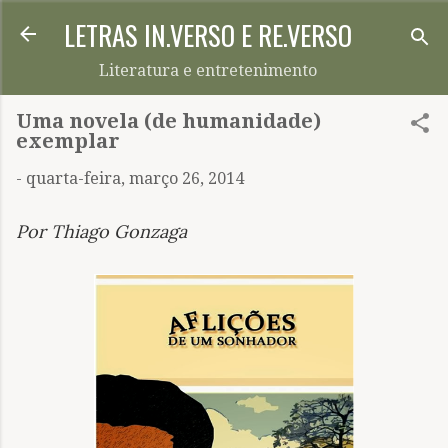
LETRAS IN.VERSO E RE.VERSO
Pular para o conteúdo principal
Literatura e entretenimento
Uma novela (de humanidade)
exemplar
-
quarta-feira, março 26, 2014
Por Thiago Gonzaga