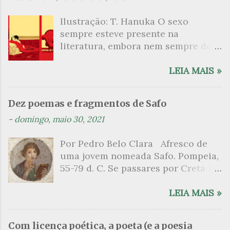
Ilustração: T. Hanuka O sexo
sempre esteve presente na
literatura, embora nem sempre de
maneira explícita. Há escritores
que mergulharam em sua própria
LEIA MAIS »
sexualidade como se a arte pudesse
ser campo para um exercício
Dez poemas e fragmentos de Safo
psicanalítico e findaram por revelar
-
domingo, maio 30, 2021
a partir dessa intimidade o lado
mais escuro sobre. Esta lista
Por Pedro Belo Clara Afresco de
apresenta um conjunto de livros
uma jovem nomeada Safo. Pompeia,
nos quais os escritores se
55-79 d. C. Se passares por Creta 1
desnudam, livros que dispensam o
vem ao templo sagrado, onde mais
pudor para narrar cenas de elevado
grato é o pomar de macieiras e do
LEIA MAIS »
tom. Christine Angot, até o presente
altar sobe um perfume de incenso.
uma romancista francesa quase
Aqui, onde a sombra é a das rosas,
desconhecida no Brasil embora
Com licença poética, a poeta (e a poesia
no meio dos ramos escorre a água,