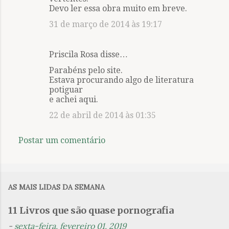
Devo ler essa obra muito em breve.
e
31 de março de 2014 às 19:17
n
t
á
Priscila Rosa disse…
r
Parabéns pelo site.
Estava procurando algo de literatura
i
potiguar
o
e achei aqui.
s
22 de abril de 2014 às 01:35
Postar um comentário
AS MAIS LIDAS DA SEMANA
11 Livros que são quase pornografia
-
sexta-feira, fevereiro 01, 2019