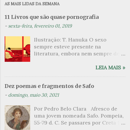
AS MAIS LIDAS DA SEMANA
e
n
11 Livros que são quase pornografia
t
-
sexta-feira, fevereiro 01, 2019
á
Ilustração: T. Hanuka O sexo
r
sempre esteve presente na
i
literatura, embora nem sempre de
o
maneira explícita. Há escritores
s
que mergulharam em sua própria
LEIA MAIS »
sexualidade como se a arte pudesse
ser campo para um exercício
Dez poemas e fragmentos de Safo
psicanalítico e findaram por revelar
-
domingo, maio 30, 2021
a partir dessa intimidade o lado
mais escuro sobre. Esta lista
Por Pedro Belo Clara Afresco de
apresenta um conjunto de livros
uma jovem nomeada Safo. Pompeia,
nos quais os escritores se
55-79 d. C. Se passares por Creta 1
desnudam, livros que dispensam o
vem ao templo sagrado, onde mais