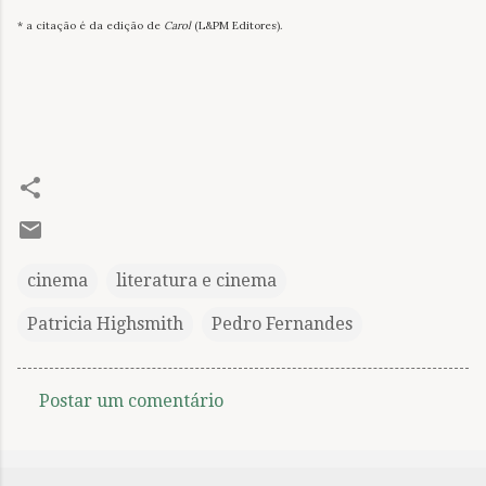
* a citação é da edição de
Carol
(L&PM Editores).
cinema
literatura e cinema
Patricia Highsmith
Pedro Fernandes
Postar um comentário
C
o
m