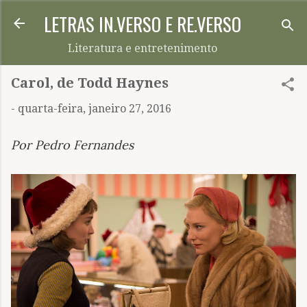
LETRAS IN.VERSO E RE.VERSO
Pular para o conteúdo principal
Literatura e entretenimento
Carol, de Todd Haynes
-
quarta-feira, janeiro 27, 2016
Por Pedro Fernandes