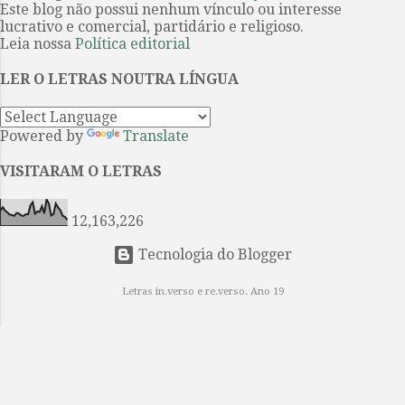
Este blog não possui nenhum vínculo ou interesse
(Flip) de que a poeta paulista é a
...
lucrativo e comercial, partidário e religioso.
homenageada na edição do evento
Leia nossa
Política editorial
de 2026. Projeto tem fixação dos
textos por Ieda Lebensztayin . 1. A
LER O LETRAS NOUTRA LÍNGUA
poesia breve e densa de Orides
Fontela coincide com a sua obra,
Powered by
Translate
constituída por apenas cinco livros
avessos aos modismos de seu
VISITARAM O LETRAS
tempo e por isso entre os mais
singulares da poesia brasileira do
12,163,226
século XX. Quando se mudou...
Tecnologia do Blogger
Letras in.verso e re.verso. Ano 19