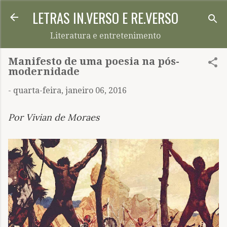
LETRAS IN.VERSO E RE.VERSO
Pular para o conteúdo principal
Literatura e entretenimento
Manifesto de uma poesia na pós-
modernidade
-
quarta-feira, janeiro 06, 2016
Por Vivian de Moraes