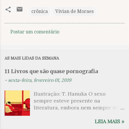
crônica
Vivian de Moraes
Postar um comentário
C
o
m
AS MAIS LIDAS DA SEMANA
e
n
11 Livros que são quase pornografia
t
-
sexta-feira, fevereiro 01, 2019
á
Ilustração: T. Hanuka O sexo
r
sempre esteve presente na
i
literatura, embora nem sempre de
o
maneira explícita. Há escritores
s
que mergulharam em sua própria
LEIA MAIS »
sexualidade como se a arte pudesse