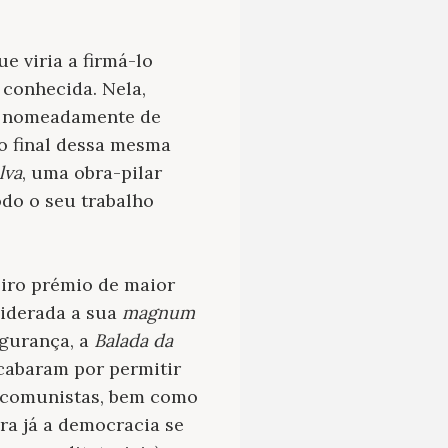
ue viria a firmá-lo
 conhecida. Nela,
u, nomeadamente de
o final dessa mesma
lva
, uma obra-pilar
odo o seu trabalho
iro prémio de maior
siderada a sua
magnum
egurança, a
Balada da
acabaram por permitir
s comunistas, bem como
bra já a democracia se