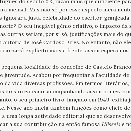
tuguês do século XX, razão mais que suficiente para
ura mensal. Mas não só por esse aspecto meramente 
ignorar a justa celebridade do escritor, granjeada
morte? O seu inegável génio criativo, o impacto da 
as outras seriam, por si só, justificações mais do qu
a autoria de José Cardoso Pires. No entanto, não e
ornar-se-á explícito mais à frente, assim esperamos.
pequena localidade do concelho de Castelo Branco
 e juventude. Acabou por frequentar a Faculdade de
o da vida diversas profissões. Em termos literários
os do surrealismo, acompanhando assim nomes como
anto, o seu primeiro livro, lançado em 1949, exibia 
e. Nesse ano inicia também funções como chefe de 
o a uma longa actividade editorial que se desenvol
acar a sua contribuição na então famosa
Ulisseia
e no