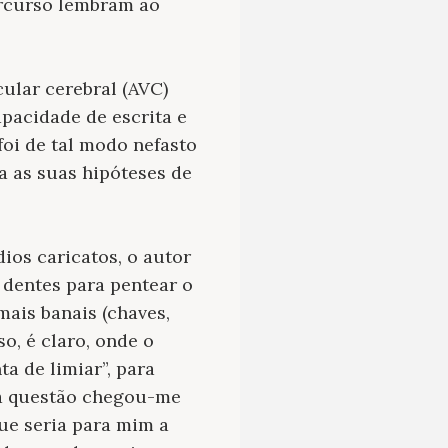
ercurso lembram ao
ular cerebral (AVC)
pacidade de escrita e
 foi de tal modo nefasto
 as suas hipóteses de
ios caricatos, o autor
 dentes para pentear o
ais banais (chaves,
o, é claro, onde o
a de limiar”, para
 a questão chegou-me
ue seria para mim a