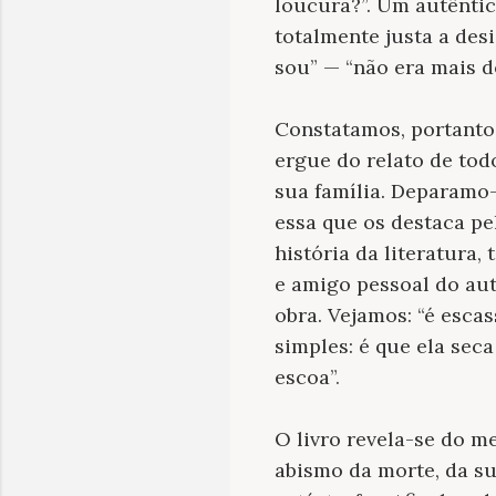
loucura?
”
. Um autênti
totalmente justa a des
sou
”
—
“
não era mais 
Constatamos, portanto,
ergue do relato de tod
sua família. Deparamo-
essa que os destaca pe
história da literatura
e amigo pessoal do aut
obra. Vejamos:
“
é escas
simples: é que ela sec
escoa
”.
O livro revela-se do 
abismo da morte, da s