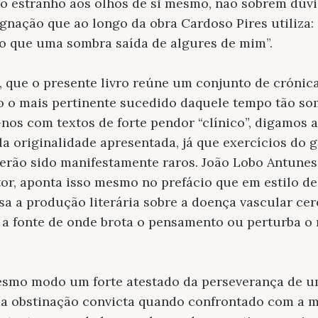
co estranho aos olhos de si mesmo, não sobrem dúvi
ignação que ao longo da obra Cardoso Pires utiliza:
do que uma sombra saída de algures de mim
”
.
 que o presente livro reúne um conjunto de crónica
o o mais pertinente sucedido daquele tempo tão so
nos com textos de forte pendor “clínico”, digamos a
la originalidade apresentada, já que exercícios do 
, terão sido manifestamente raros. João Lobo Antune
or, aponta isso mesmo no prefácio que em estilo de
sa a produção literária sobre a doença vascular cere
a a fonte de onde brota o pensamento ou perturba o 
mesmo modo um forte atestado da perseverança de 
ua obstinação convicta quando confrontado com a ma