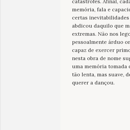
catástrofes. Afinal, c
memória, fala e capac
certas inevitabilidade
abdicou daquilo que me
extremas. Não nos leg
pessoalmente árduo ond
capaz de exercer prim
nesta obra de nome su
uma memória tomada de
tão lenta, mas suave,
querer a dançou.