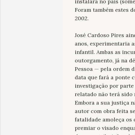
instalara no país (some
Foram também estes doi
2002.
José Cardoso Pires ain
anos, experimentaria a
infantil. Ambas as inc
outorgamento, já na dé
Pessoa — pela ordem da
data que fará a ponte 
investigação por parte
relatado não terá sid
Embora a sua justiça 
autor com obra feita s
fatalidade amoleça os 
premiar o visado enqua