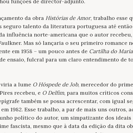
hou funções de director-adjunto.
ançamento da obra
Histórias de Amor
, trabalho esse q
seguro talento da literatura portuguesa até então
 da influência norte-americana que o autor recebe
aulkner. Mas só lançaria o seu primeiro romance n
ente em 1958 – um pouco antes de
Cartilha do Maria
e ensaio, fulcral para um claro entendimento de t
 viria a lume
O Hóspede de Job
, merecedor do prime
Pires recebeu, e
O Delfim
, para muitos críticos con
epígrafe também se possa acrescentar, com igual s
a em 1982. Esse trabalho, a par de mais uns outros, 
cunho político do autor, um simpatizante dos ideai
gime fascista, mesmo que à data da edição da dita o