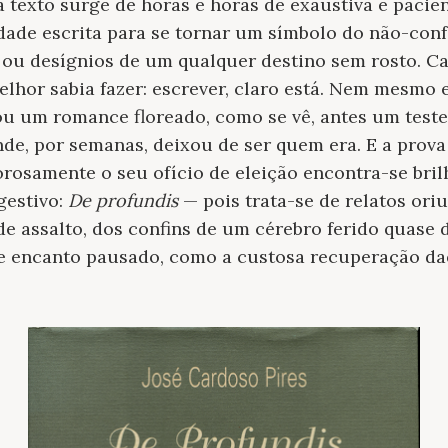
ada texto surge de horas e horas de exaustiva e paci
idade escrita para se tornar um símbolo do não-co
s ou desígnios de um qualquer destino sem rosto. C
lhor sabia fazer: escrever, claro está. Nem mesmo 
ou um romance floreado, como se vê, antes um te
e, por semanas, deixou de ser quem era. E a prova 
orosamente o seu ofício de eleição encontra-se bri
gestivo:
De profundis
— pois trata-se de relatos or
 assalto, dos confins de um cérebro ferido quase 
 de encanto pausado, como a custosa recuperação d