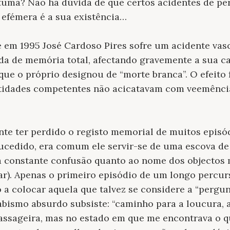
tuma? Não há dúvida de que certos acidentes de p
 efémera é a sua existência…
 em 1995 José Cardoso Pires sofre um acidente vasc
a de memória total, afectando gravemente a sua ca
 que o próprio designou de
“
morte branca
”
. O efeito
ntidades competentes não acicatavam com veemência
te ter perdido o registo memorial de muitos episód
sucedido, era comum ele servir-se de uma escova de
a constante confusão quanto ao nome dos objectos m
ar). Apenas o primeiro episódio de um longo percurs
 colocar aquela que talvez se considere a “pergunt
abismo absurdo subsiste:
“
caminho para a loucura,
assageira, mas no estado em que me encontrava o q