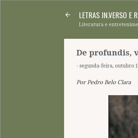
LETRAS IN.VERSO E 
Literatura e entretenim
De profundis, v
-
segunda-feira, outubro 1
Por Pedro Belo Clara