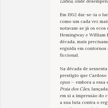
Lisboa
, onde desempen
Em 1952 dar-se-ia o l
como um cada vez mais 
notavam-se já os ecos
Hemingway e William F
década, mais precisam
erguida em contornos d
ficcional.
Na década de sessenta
prestígio que Cardoso 
opus
— embora a essa 
Praia dos Cães
, lançad
em si a impressão do 
a sua luta contra o re