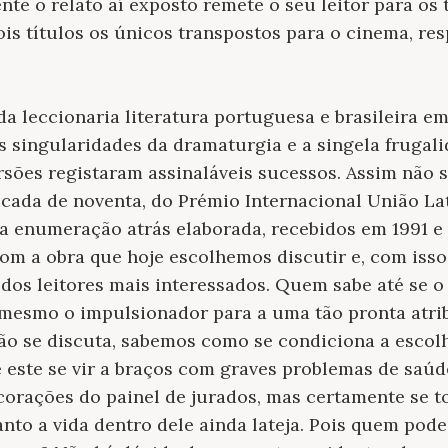
nte o relato aí exposto remete o seu leitor para os 
s títulos os únicos transpostos para o cinema, re
da leccionaria literatura portuguesa e brasileira e
s singularidades da dramaturgia e a singela frugali
ursões registaram assinaláveis sucessos. Assim não 
cada de noventa, do Prémio Internacional União La
 enumeração atrás elaborada, recebidos em 1991 e 1
com a obra que hoje escolhemos discutir e, com isso
 dos leitores mais interessados. Quem sabe até se o 
o mesmo o impulsionador para a uma tão pronta atr
não se discuta, sabemos como se condiciona a esco
e este se vir a braços com graves problemas de saúd
corações do painel de jurados, mas certamente se 
nto a vida dentro dele ainda lateja. Pois quem pod