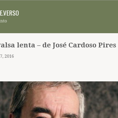
Pular para o conteúdo principal
RE.VERSO
ento
alsa lenta – de José Cardoso Pires
7, 2016