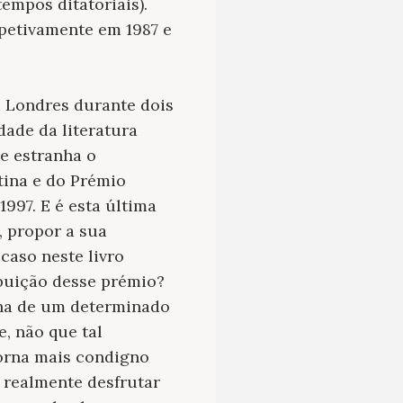
tempos ditatoriais).
spetivamente em 1987 e
m Londres durante dois
dade da literatura
se estranha o
tina e do Prémio
997. E é esta última
, propor a sua
caso neste livro
ibuição desse prémio?
lha de um determinado
e, não que tal
torna mais condigno
e realmente desfrutar