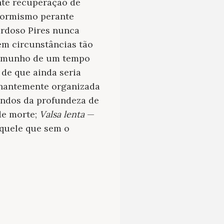
ente recuperação de
nformismo perante
ardoso Pires nunca
em circunstâncias tão
stemunho de um tempo
de que ainda seria
lhantemente organizada
iundos da profundeza de
de morte;
Valsa lenta
—
aquele que sem o