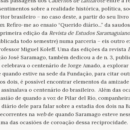
ssas passagens dos
Cadernos de Lanzarote
entre a r
entimentos sobre a realidade histórica, política, soc
tor brasileiro – no caso deste, a partir do seu livr
em
. Refiro-me ao ensaio “Querido diário...” da saudo
primeira edição da
Revista de Estudos Saramaguiano
publicada todo semestre) numa parceria – eis outro 
fessor Miguel Koleff. Uma das edições da revista
ão José Saramago, também dedicou a de n. 3, publi
 celebrava o centenário de Jorge Amado, a explorar
e quando estive na sede da Fundação, para citar ou
os dois, é possível encontrar elementos da amizad
assinalava o centenário do brasileiro. Além das oc
casião de quando a voz de Pilar del Río, companhei
diário dele para falar sobre a estadia dos dois na B
recorrentes na
web
de quando Saramago esteve nessa
ma das ocasiões de coroação dessa reciprocidade.