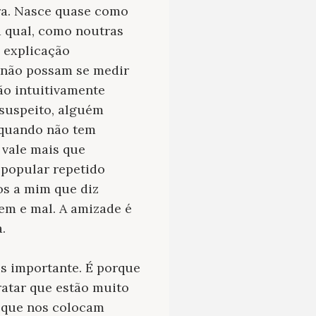
ura. Nasce quase como
a qual, como noutras
a explicação
 não possam se medir
ão intuitivamente
 suspeito, alguém
 quando não tem
 vale mais que
 popular repetido
os a mim que diz
bem e mal. A amizade é
.
s importante. É porque
ratar que estão muito
 que nos colocam