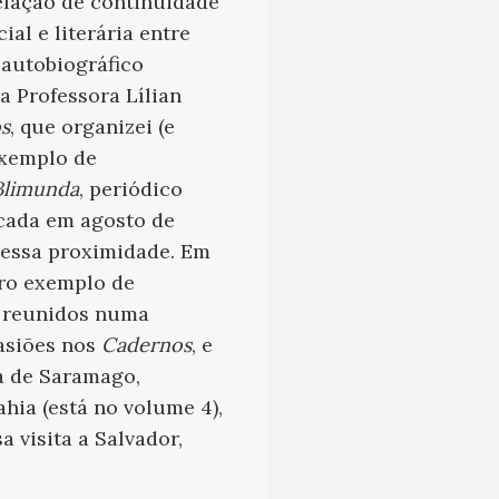
elação de continuidade
ial e literária entre
o autobiográfico
sa Professora Lílian
s
, que organizei (e
exemplo de
Blimunda
, periódico
cada em agosto de
 essa proximidade. Em
tro exemplo de
e reunidos numa
asiões nos
Cadernos
, e
ra de Saramago,
ahia (está no volume 4),
 visita a Salvador,