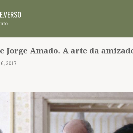
Pular para o conteúdo principal
RE.VERSO
ento
e Jorge Amado. A arte da amizad
16, 2017