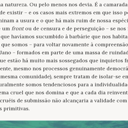
a natureza. Ou pelo menos nos devia. É a camarad
de existir – e os casos mais extremos em que isso 
inam a usura e o que há mais ruim de nossa espéci
de um
front
ou de censura e de perseguição – se nos
que havíamos sucumbido à barbárie que nos habita.
é que somos – para voltar novamente à compreensão
Jano – formados em parte de uma massa de ruindad
ue estão há muito mais sossegados que inquietos f
zmente, mesmo nos processos genuinamente democrá
a mesma comunidade), sempre tratam de isolar-se e
ralmente somos tendenciosos para a individualidade
ema cruel que nos domina e que a cada dia reinven
 cruéis de submissão não alcançaria a validade co
 primitivas.