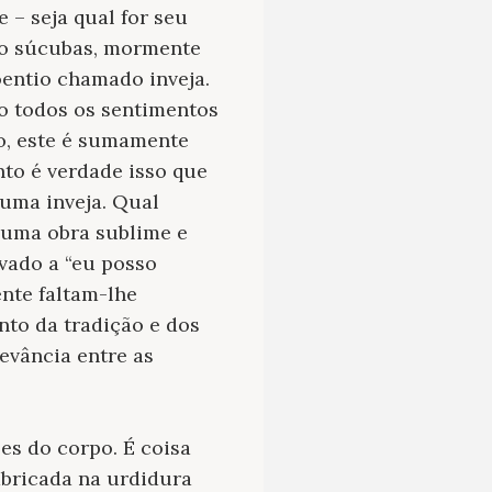
 – seja qual for seu
são súcubas, mormente
entio chamado inveja.
mo todos os sentimentos
o, este é sumamente
nto é verdade isso que
 uma inveja. Qual
 uma obra sublime e
ivado a “eu posso
nte faltam-lhe
to da tradição e dos
evância entre as
es do corpo. É coisa
abricada na urdidura