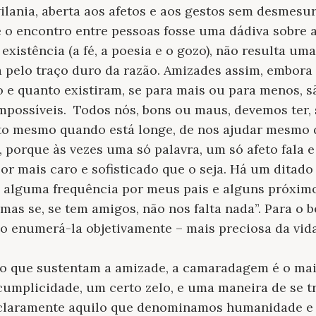
ilania, aberta aos afetos e aos gestos sem desmes
 o encontro entre pessoas fosse uma dádiva sobre 
xistência (a fé, a poesia e o gozo), não resulta um
 pelo traço duro da razão. Amizades assim, embora
o e quanto existiram, se para mais ou para menos, s
mpossíveis. Todos nós, bons ou maus, devemos ter,
rto mesmo quando está longe, de nos ajudar mesmo
, porque às vezes uma só palavra, um só afeto fala e
or mais caro e sofisticado que o seja. Há um ditado
 alguma frequência por meus pais e alguns próxim
 mas se, se tem amigos, não nos falta nada”. Para o 
so enumerá-la objetivamente – mais preciosa da vida
eto que sustentam a amizade, a camaradagem é o mai
cumplicidade, um certo zelo, e uma maneira de se t
 claramente aquilo que denominamos humanidade e