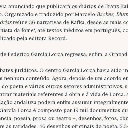
via anunciado que publicará os diários de Franz Kaf
co. Organizado e traduzido por Marcelo
Backes, Blum
órias
reúne 36 narrativas de Kafka, desde as mais c
rtista da fome", até textos inéditos em português, 
ublicado pela editora Record.
de Federico García Lorca regressa, enfim, a Granad
ates jurídicos. O centro García Lorca havia sido i
em nenhum conteúdo. Agora, depois de um acordo en
 do poeta e vários outros setores administrativos, s
ntrar materiais referentes à obra e à vida de Lorca.
ação andaluza poderá enfim assumir integralmente
 García Lorca é composto por 19 mil documentos q
cia, poesia, prosa ou teatro –, desenhos, fotos, obr
tre as raridades, 46 desenhos originais do poeta, 2