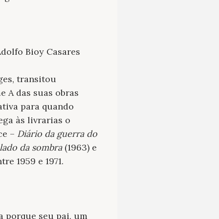
Adolfo Bioy Casares
es, transitou
me A das suas obras
ativa para quando
ga às livrarias o
ce –
Diário da guerra do
lado da sombra
(1963) e
tre 1959 e 1971.
a porque seu pai, um