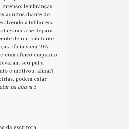
a intenso: lembranças
os adultos diante do
evolvendo a biblioteca
rotagonista se depara
cente de um habitante
as oficiais em 1977.
abo com afinco enquanto
levaram seu pai a
to o motivou, afinal?
etrias, podem estar
ubir na chuva
é
s da escritora