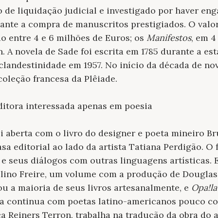
to de liquidação judicial e investigado por haver 
iante a compra de manuscritos prestigiados. O valo
o entre 4 e 6 milhões de Euros; os
Manifestos
, em 4
. A novela de Sade foi escrita em 1785 durante a est
 clandestinidade em 1957. No início da década de no
coleção francesa da Plêiade.
ditora interessada apenas em poesia
i aberta com o livro do designer e poeta mineiro Br
sa editorial ao lado da artista Tatiana Perdigão. O 
 seus diálogos com outras linguagens artísticas. E
elino Freire, um volume com a produção de Douglas
u a maioria de seus livros artesanalmente, e
Opa!la
ista continua com poetas latino-americanos pouco c
a Reiners Terron, trabalha na tradução da obra do 