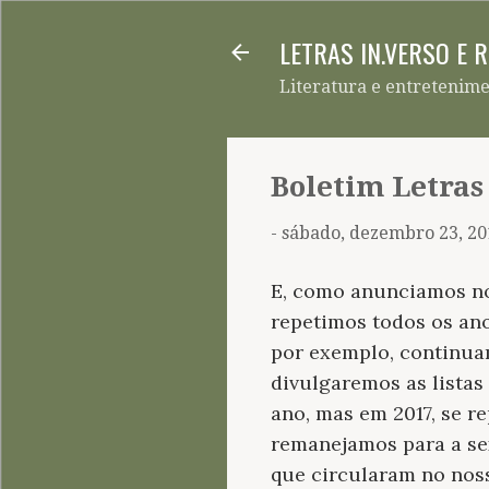
LETRAS IN.VERSO E 
Literatura e entretenim
Boletim Letras
-
sábado, dezembro 23, 20
E, como anunciamos no
repetimos todos os anos
por exemplo, continuam
divulgaremos as listas
ano, mas em 2017, se re
remanejamos para a sex
que circularam no nos