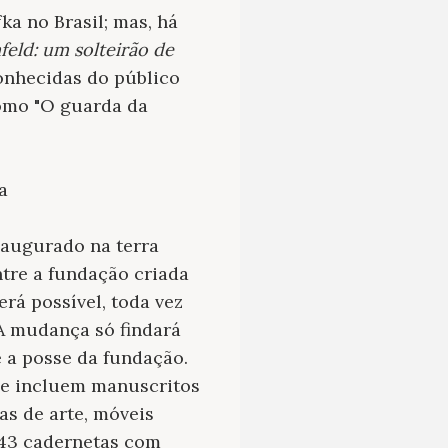
ka no Brasil; mas, há
feld: um solteirão de
onhecidas do público
como "O guarda da
a
naugurado na terra
tre a fundação criada
erá possível, toda vez
 A mudança só findará
 a posse da fundação.
ue incluem manuscritos
as de arte, móveis
.343 cadernetas com