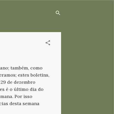
e ano; também, como
eramos; estes boletins,
a 29 de dezembro
s é o último dia do
emana. Por isso
ícias desta semana