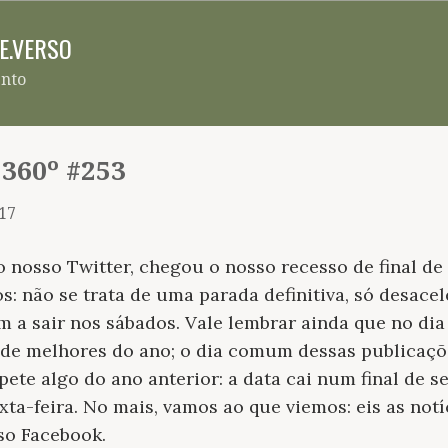
Pular para o conteúdo principal
RE.VERSO
ento
 360º #253
17
 nosso Twitter, chegou o nosso recesso de final d
: não se trata de uma parada definitiva, só desacel
 a sair nos sábados. Vale lembrar ainda que no di
 de melhores do ano; o dia comum dessas publicaçõe
pete algo do ano anterior: a data cai num final de s
ta-feira. No mais, vamos ao que viemos: eis as not
so Facebook.