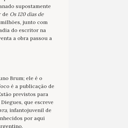
enganado supostamente
r de
Os 120 dias de
 milhões, junto com
adia do escritor na
venta a obra passou a
uno Brum; ele é o
foco é a publicação de
stão previstos para
 Diegues, que escreve
vra
, infantojuvenil de
onhecidos por aqui
argentino.