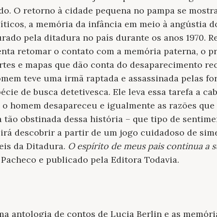
ndo. O retorno à cidade pequena no pampa se mostr
líticos, a memória da infância em meio à angústia d
urado pela ditadura no país durante os anos 1970. R
enta retomar o contato com a memória paterna, o p
rtes e mapas que dão conta do desaparecimento re
em teve uma irmã raptada e assassinada pelas forç
ie de busca detetivesca. Ele leva essa tarefa a c
e o homem desapareceu e igualmente as razões que 
ão obstinada dessa história – que tipo de sentimen
r irá descobrir a partir de um jogo cuidadoso de sim
veis da Ditadura.
O espírito de meus pais continua a s
Pacheco e publicado pela Editora Todavia.
a antologia de contos de Lucia Berlin e as memória