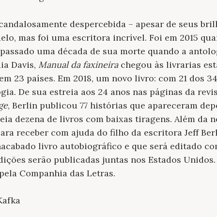
candalosamente despercebida – apesar de seus bril
elo, mas foi uma escritora incrível. Foi em 2015 q
e passado uma década de sua morte quando a antolo
ia Davis,
Manual da faxineira
chegou às livrarias est
m 23 países. Em 2018, um novo livro: com 21 dos 34
gia. De sua estreia aos 24 anos nas páginas da revis
ge
, Berlin publicou 77 histórias que apareceram dep
ia dezena de livros com baixas tiragens. Além da n
ara receber com ajuda do filho da escritora Jeff Ber
acabado livro autobiográfico e que será editado com
edições serão publicadas juntas nos Estados Unidos.
 pela Companhia das Letras.
Kafka