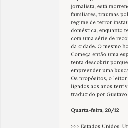
jornalista, está morre
familiares, traumas po
regime de terror insta
doméstica, enquanto t
com uma série de reco
da cidade. O mesmo hom
Começa então uma espéc
tenta descobrir porqu
empreender uma busca t
Os propósitos, o leito
ligados aos anos terrí
traduzido por Gustavo 
Quarta-feira, 20/12
>>> Estados Unidos: Um