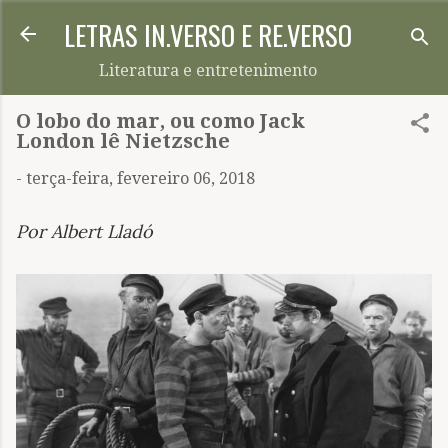
LETRAS IN.VERSO E RE.VERSO
Pular para o conteúdo principal
Literatura e entretenimento
O lobo do mar, ou como Jack
London lê Nietzsche
-
terça-feira, fevereiro 06, 2018
Por Albert Lladó