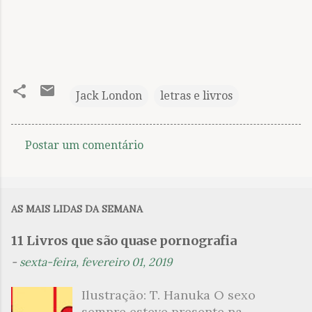
Jack London
letras e livros
Postar um comentário
C
o
m
AS MAIS LIDAS DA SEMANA
e
n
11 Livros que são quase pornografia
t
-
sexta-feira, fevereiro 01, 2019
á
Ilustração: T. Hanuka O sexo
r
sempre esteve presente na