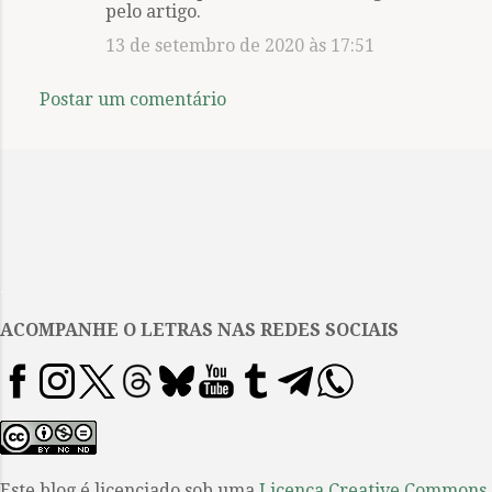
n
pelo artigo.
t
13 de setembro de 2020 às 17:51
á
r
Postar um comentário
i
o
s
.
ACOMPANHE O LETRAS NAS REDES SOCIAIS
Este blog é licenciado sob uma
Licença Creative Commons
.