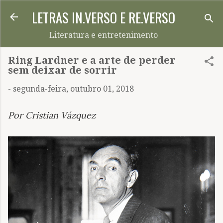
LETRAS IN.VERSO E RE.VERSO
Pular para o conteúdo principal
Literatura e entretenimento
Ring Lardner e a arte de perder
sem deixar de sorrir
-
segunda-feira, outubro 01, 2018
Por Cristian Vázquez