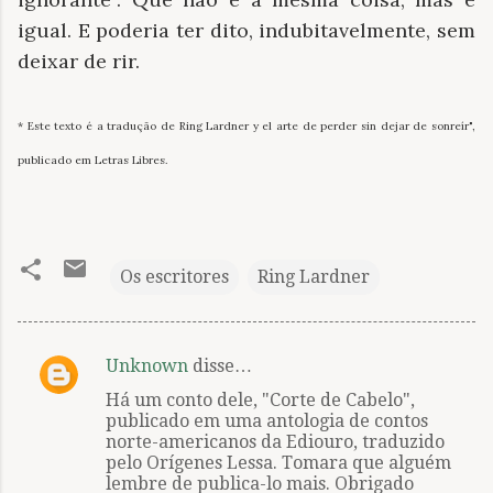
igual. E poderia ter dito, indubitavelmente, sem
deixar de rir.
* Este texto é a tradução de Ring Lardner y el arte de perder sin dejar de sonreír",
publica
do em Letras Libres.
Os escritores
Ring Lardner
Unknown
disse…
C
Há um conto dele, "Corte de Cabelo",
o
publicado em uma antologia de contos
m
norte-americanos da Ediouro, traduzido
pelo Orígenes Lessa. Tomara que alguém
e
lembre de publica-lo mais. Obrigado