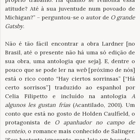
atitude? Até à sua juventude num povoado de
Michigan?” – perguntou-se o autor de
O grande
Gatsby
.
Não é tão fácil encontrar a obra Lardner [no
Brasil, até o presente não há uma só edição de
sua obra, uma antologia que seja]. E, dentre o
pouco que se pode ler na
web
[próximo de nós]
está o rico conto “Hay ciertos sorrinsas” [“Há
certo sorrisos”] traduzido ao espanhol por
Celia Filipetto e incluído na antologia
A
algunos les gustan frías
(Acantilado, 2001). Um
conto que está no gosto de Holden Caulfield, o
protagonista de
O apanhador
no campo de
centeio
, o romance mais conhecido de Salinger.
“Sou bastante ignorante, mas leio um bocado –