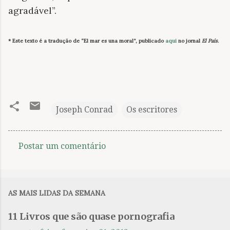
agradável”.
* Este texto é a tradução de “El mar es una moral”, publicado
aqui
no jornal
El País
.
Joseph Conrad
Os escritores
Postar um comentário
C
o
m
AS MAIS LIDAS DA SEMANA
e
n
11 Livros que são quase pornografia
t