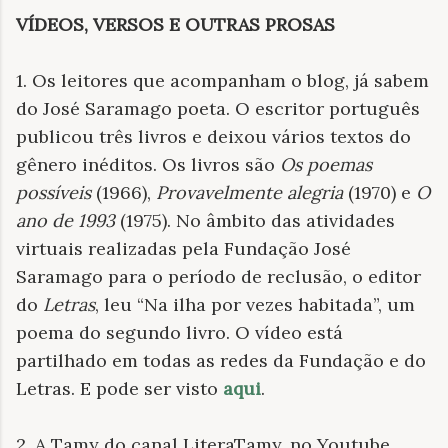
VÍDEOS, VERSOS E OUTRAS PROSAS
1. Os leitores que acompanham o blog, já sabem
do José Saramago poeta. O escritor português
publicou três livros e deixou vários textos do
gênero inéditos. Os livros são
Os poemas
possíveis
(1966),
Provavelmente alegria
(1970) e
O
ano de 1993
(1975). No âmbito das atividades
virtuais realizadas pela Fundação José
Saramago para o período de reclusão, o editor
do
Letras
, leu “Na ilha por vezes habitada”, um
poema do segundo livro. O vídeo está
partilhado em todas as redes da Fundação e do
Letras. E pode ser visto
aqui
.
2. A Tamy do canal LiteraTamy, no Youtube,