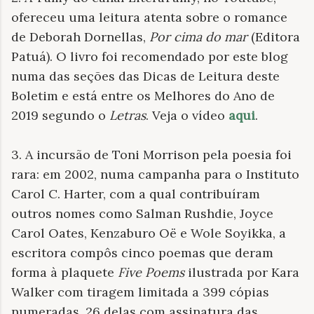
ofereceu uma leitura atenta sobre o romance
de Deborah Dornellas,
Por cima do mar
(Editora
Patuá). O livro foi recomendado por este blog
numa das seções das Dicas de Leitura deste
Boletim e está entre os Melhores do Ano de
2019 segundo o
Letras
. Veja o vídeo
aqui
.
3. A incursão de Toni Morrison pela poesia foi
rara: em 2002, numa campanha para o Instituto
Carol C. Harter, com a qual contribuíram
outros nomes como Salman Rushdie, Joyce
Carol Oates, Kenzaburo Oë e Wole Soyikka, a
escritora compôs cinco poemas que deram
forma à plaquete
Five Poems
ilustrada por Kara
Walker com tiragem limitada a 399 cópias
numeradas, 26 delas com assinatura das