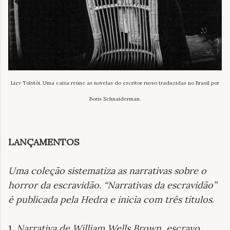
Liev Tolstói. Uma caixa reúne as novelas do escritor russo traduzidas no Brasil por
Boris Schnaiderman.
LANÇAMENTOS
Uma coleção sistematiza as narrativas sobre o
horror da escravidão. “Narrativas da escravidão”
é publicada pela Hedra e inicia com três títulos
.
1.
Narrativa de William Wells Brown, escravo