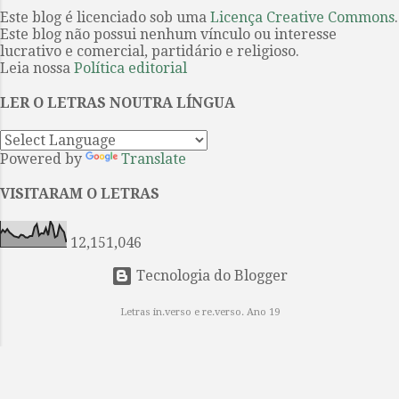
templos dos deuses apelando ao
Este blog é licenciado sob uma
Licença Creative Commons
.
sobre uma obra de Agatha Christie
Este blog não possui nenhum vínculo ou interesse
culto. Um estremecimento
a ser produzido int...
lucrativo e comercial, partidário e religioso.
percorreu o infinito mundo das
Leia nossa
Política editorial
estrelas E os nossos olhos
encheram-se de lágrimas.
LER O LETRAS NOUTRA LÍNGUA
INTERMINÁVEL AMOR Parece-me
que te amei de inúmeras maneiras,
Powered by
Translate
inúmeras vezes, Na vida após vida,
em eras após eras eternamente. O
VISITARAM O LETRAS
meu coração enfeitiçado fez e
voltou a fazer o colar das canções
12,151,046
Que tomaste como uma pre...
Tecnologia do Blogger
Letras in.verso e re.verso. Ano 19