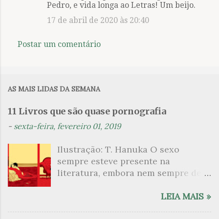
n
Pedro, e vida longa ao Letras! Um beijo.
t
17 de abril de 2020 às 20:40
á
r
Postar um comentário
i
o
s
AS MAIS LIDAS DA SEMANA
11 Livros que são quase pornografia
-
sexta-feira, fevereiro 01, 2019
Ilustração: T. Hanuka O sexo
sempre esteve presente na
literatura, embora nem sempre de
maneira explícita. Há escritores
que mergulharam em sua própria
LEIA MAIS »
sexualidade como se a arte pudesse