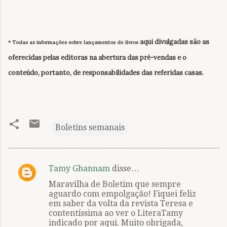
aqui divulgadas
são as
* Todas as informações sobre lançamentos de livros
oferecidas pelas editoras na abertura das pré-vendas e o
conteúdo, portanto, de responsabilidades das referidas casas.
Boletins semanais
Tamy Ghannam
disse…
C
Maravilha de Boletim que sempre
o
aguardo com empolgação! Fiquei feliz
m
em saber da volta da revista Teresa e
contentíssima ao ver o LiteraTamy
e
indicado por aqui. Muito obrigada,