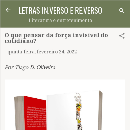
LETRAS IN.VERSO E RE.VERSO
Pular para o conteúdo principal
Literatura e entretenimento
O que pensar da força invisível do
cotidiano?
-
quinta-feira, fevereiro 24, 2022
Por Tiago D. Oliveira