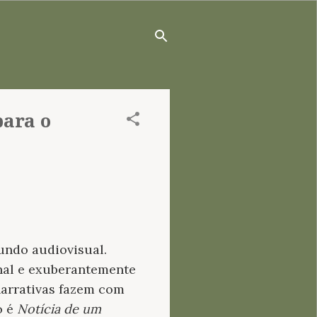
para o
undo audiovisual.
inal e exuberantemente
 narrativas fazem com
o é
Notícia de um