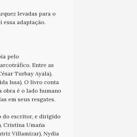
árquez levadas para o
i essa adaptação.
bia pelo
arcotráfico. Entre as
César Turbay Ayala),
da Issa). O livro conta
a obra é o lado humano
das em seus resgates.
do escritor, e dirigido
), Cristina Umaña
riz Villamizar), Nydia