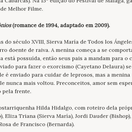
a Cabarcas). Na 15ª edição do Festival de Málaga, 
 de Melhor Filme.
nios
(romance de 1994, adaptado em 2009)
.
 do século XVIII, Sierva María de Todos los Ángeles
ro doente de raiva. A menina começa a se comport
la está possuída, então seus pais a mandam para o 
viado para fazer o exorcismo (Cayetano Delaura) se 
le é enviado para cuidar de leprosos, mas a menina
le nunca mais voltou. Preconceitos, amor sem espe
 pela frente.
costarriquenha Hilda Hidalgo, com roteiro dela própr
, Eliza Triana (Sierva María), Jordi Dauder (Bishop)
Rosa de Francisco (Bernarda).