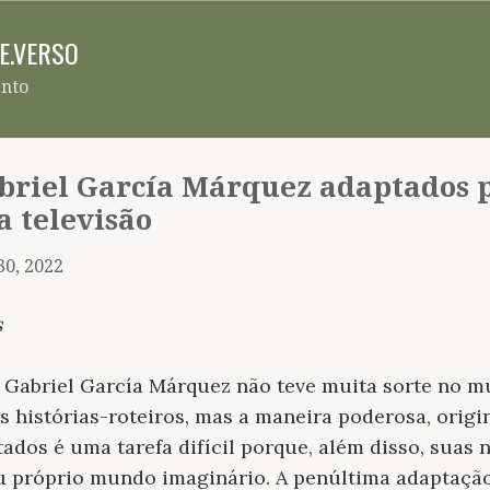
Pular para o conteúdo principal
RE.VERSO
ento
abriel García Márquez adaptados 
a televisão
30, 2022
s
e Gabriel García Márquez não teve muita sorte no m
s histórias-roteiros, mas a maneira poderosa, orig
tados é uma tarefa difícil porque, além disso, suas
eu próprio mundo imaginário. A penúltima adaptaçã