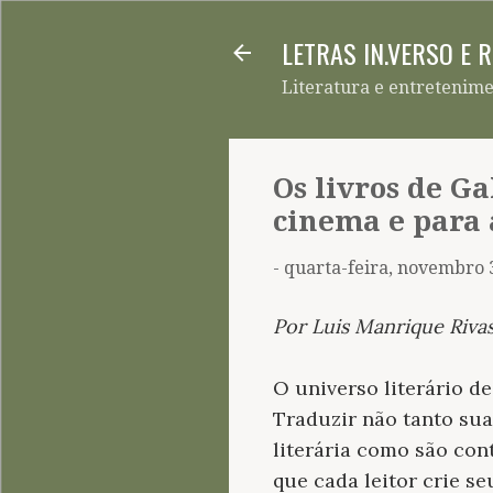
LETRAS IN.VERSO E 
Literatura e entretenim
Os livros de G
cinema e para 
-
quarta-feira, novembro 
Por Luis Manrique Riva
O universo literário d
Traduzir não tanto sua
literária como são con
que cada leitor crie s