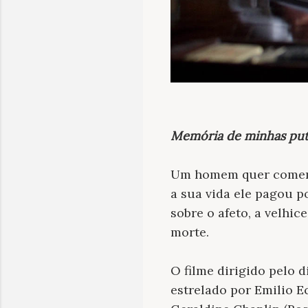
Memória de minhas puta
Um homem quer comemo
a sua vida ele pagou p
sobre o afeto, a velhic
morte.
O filme dirigido pelo 
estrelado por Emilio Ec