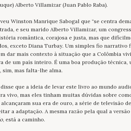
que) Alberto Villamizar (Juan Pablo Raba).
eveu Winston Manrique Sabogal que “se centra demai
rada, e seu marido Alberto Villamizar, um congress
stória romântica, corajosa e justa, mas que dificil
os, exceto Diana Turbay. Um simples fio narrativo 
 em dar mais contexto à situação que a Colômbia vi
ra de um país inteiro. É uma boa produção técnica,
, sim, mas falta-lhe alma.
disse que a ideia de levar este livro ao mundo audi
ra vivo, mas eles tinham muitas dúvidas sobre como
 alcançaram sua era de ouro, a série de televisão d
eitar a adaptação. A mesma razão pela qual a versão
ão
, está a caminho.