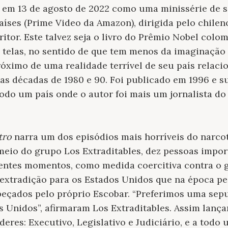
a em 13 de agosto de 2022 como uma minissérie de s
aíses (Prime Video da Amazon), dirigida pelo chile
critor. Este talvez seja o livro do Prêmio Nobel col
 telas, no sentido de que tem menos da imaginação
óximo de uma realidade terrível de seu país relaci
as décadas de 1980 e 90. Foi publicado em 1996 e su
todo um país onde o autor foi mais um jornalista d
tro
narra um dos episódios mais horríveis do narco
meio do grupo Los Extraditables, dez pessoas impor
rentes momentos, como medida coercitiva contra o
 extradição para os Estados Unidos que na época pe
beçados pelo próprio Escobar. “Preferimos uma sep
s Unidos”, afirmaram Los Extraditables. Assim lan
eres: Executivo, Legislativo e Judiciário, e a todo 