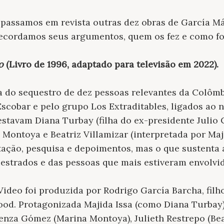
 passamos em revista outras dez obras de García M
Recordamos seus argumentos, quem os fez e como fo
o
(Livro de 1996, adaptado para televisão em 2022).
ria do sequestro de dez pessoas relevantes da Colôm
scobar e pelo grupo Los Extraditables, ligados ao n
stavam Diana Turbay (filha do ex-presidente Julio 
Montoya e Beatriz Villamizar (interpretada por Maji
ção, pesquisa e depoimentos, mas o que sustenta 
uestrados e das pessoas que mais estiveram envolvi
ideo foi produzida por Rodrigo García Barcha, filho 
ood. Protagonizada Majida Issa (como Diana Turbay
nza Gómez (Marina Montoya), Julieth Restrepo (Beat