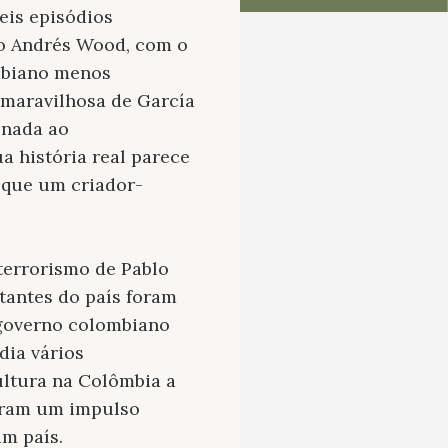
eis episódios
no Andrés Wood, com o
ombiano menos
 maravilhosa de García
onada ao
a história real parece
o que um criador-
terrorismo de Pablo
tantes do país foram
 governo colombiano
dia vários
ultura na Colômbia a
çaram um impulso
um país.