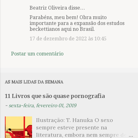
Beatriz Oliveira disse…
C
Parabéns, meu bem! Obra muito
o
importante para a expansão dos estudos
m
beckettianos aqui no Brasil.
e
17 de dezembro de 2022 às 10:45
n
Postar um comentário
t
á
r
i
AS MAIS LIDAS DA SEMANA
o
11 Livros que são quase pornografia
s
-
sexta-feira, fevereiro 01, 2019
Ilustração: T. Hanuka O sexo
sempre esteve presente na
literatura, embora nem sempre de