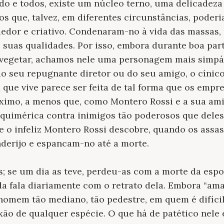
do e todos, existe um núcleo terno, uma delicadez
tos que, talvez, em diferentes circunstâncias, poder
or e criativo. Condenaram-no à vida das massas, 
s suas qualidades. Por isso, embora durante boa pa
 vegetar, achamos nele uma personagem mais simpá
do seu repugnante diretor ou do seu amigo, o cínico
que vive parece ser feita de tal forma que os emp
ximo, a menos que, como Montero Rossi e a sua ami
imérica contra inimigos tão poderosos que deles
e o infeliz Montero Rossi descobre, quando os assa
derijo e espancam-no até a morte.
s; se um dia as teve, perdeu-as com a morte da espo
da fala diariamente com o retrato dela. Embora “am
homem tão mediano, tão pedestre, em quem é difíci
o de qualquer espécie. O que há de patético nele é