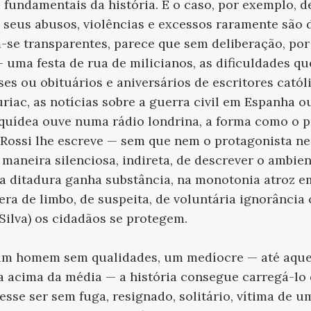
s fundamentais da história. É o caso, por exemplo, d
s seus abusos, violências e excessos raramente são
-se transparentes, parece que sem deliberação, por
uma festa de rua de milicianos, as dificuldades qu
ses ou obituários e aniversários de escritores catól
ac, as notícias sobre a guerra civil em Espanha o
uídea ouve numa rádio londrina, a forma como o p
 Rossi lhe escreve — sem que nem o protagonista n
 maneira silenciosa, indireta, de descrever o ambien
 a ditadura ganha substância, na monotonia atroz e
era de limbo, de suspeita, de voluntária ignorância
Silva) os cidadãos se protegem.
 um homem sem qualidades, um medíocre — até aque
va acima da média — a história consegue carregá-lo
esse ser sem fuga, resignado, solitário, vítima de u