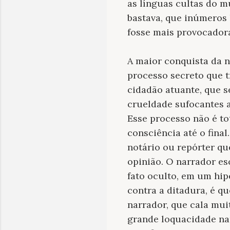
as línguas cultas do m
bastava, que inúmeros 
fosse mais provocadora
A maior conquista da n
processo secreto que t
cidadão atuante, que 
crueldade sufocantes ac
Esse processo não é to
consciência até o fina
notário ou repórter qu
opinião. O narrador e
fato oculto, em um hip
contra a ditadura, é q
narrador, que cala mui
grande loquacidade nar