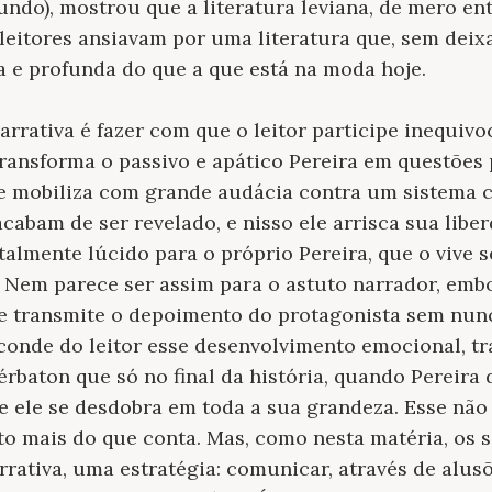
undo), mostrou que a literatura leviana, de mero en
leitores ansiavam por uma literatura que, sem deixar
 e profunda do que a que está na moda hoje.
arrativa é fazer com que o leitor participe inequiv
ransforma o passivo e apático Pereira em questões 
se mobiliza com grande audácia contra um sistema c
abam de ser revelado, e nisso ele arrisca sua liberd
talmente lúcido para o próprio Pereira, que o vive 
l. Nem parece ser assim para o astuto narrador, em
e transmite o depoimento do protagonista sem nunc
sconde do leitor esse desenvolvimento emocional, 
érbaton que só no final da história, quando Pereira 
ue ele se desdobra em toda a sua grandeza. Esse não 
to mais do que conta. Mas, como nesta matéria, os s
rativa, uma estratégia: comunicar, através de alusõ