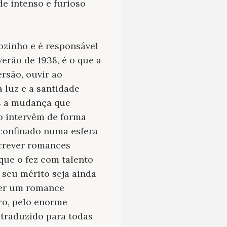
de intenso e furioso
ozinho e é responsável
verão de 1938, é o que a
ersão, ouvir ao
 luz e a santidade
as a mudança que
o intervêm de forma
 confinado numa esfera
screver romances
que o fez com talento
o seu mérito seja ainda
ber um romance
vro, pelo enorme
 traduzido para todas