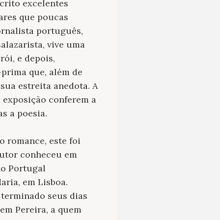
scrito excelentes
mares que poucas
ornalista português,
alazarista, vive uma
ói, e depois,
a-prima que, além de
sua estreita anedota. A
ua exposição conferem a
s a poesia.
 romance, este foi
autor conheceu em
no Portugal
aria, em Lisboa.
a terminado seus dias
em Pereira, a quem