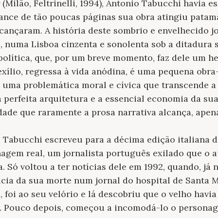
(Milão, Feltrinelli, 1994), Antonio Tabucchi havia e
ance de tão poucas páginas sua obra atingiu pata
lcançaram. A história deste sombrio e envelhecido j
, numa Lisboa cinzenta e sonolenta sob a ditadura s
política, que, por um breve momento, faz dele um her
 exílio, regressa à vida anódina, é uma pequena obr
uma problemática moral e cívica que transcende a 
sua perfeita arquitetura e a essencial economia da s
dade que raramente a prosa narrativa alcança, apena
Tabucchi escreveu para a décima edição italiana do
agem real, um jornalista português exilado que o 
. Só voltou a ter notícias dele em 1992, quando, já 
ícia da sua morte num jornal do hospital de Santa M
foi ao seu velório e lá descobriu que o velho havi
. Pouco depois, começou a incomodá-lo o personag