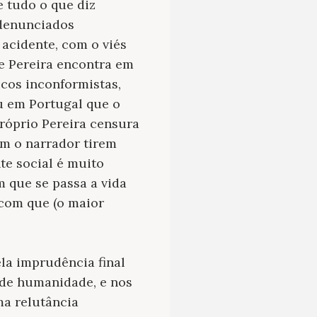
e tudo o que diz
 denunciados
 acidente, com o viés
e Pereira encontra em
icos inconformistas,
u em Portugal que o
róprio Pereira censura
em o narrador tirem
te social é muito
m que se passa a vida
 com que (o maior
la imprudência final
 de humanidade, e nos
ma relutância