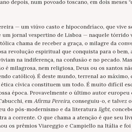
m ano depois, num povoado toscano, em dois meses “
eira — um viúvo casto e hipocondríaco, que vive s
e um jornal vespertino de Lisboa — naquele tórrido 
atólica chama de receber a graça, o milagre da conv
sa revolução espiritual que conquista para o bem, a
viviam na indiferença, na confusão e no pecado. M
o é milagrosa, nem religiosa, Deus ou os santos nã
ndo católico). É deste mundo, terrenal ao máximo,
a ética cívica constituem um todo. É muito difícil e
ossa época. Provavelmente o último autor europeu 
 Tabucchi, em
Afirma Pereira
, conseguiu-o, e talvez 
eu do pós-modernismo e da literatura
light
, conce
tra a corrente. O que chama a atenção é que seu li
ou os prêmios Viareggio e Campiello na Itália e foi