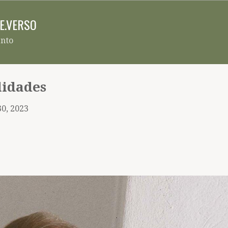
Pular para o conteúdo principal
RE.VERSO
ento
lidades
30, 2023